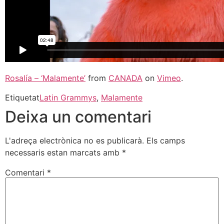
Rosalía – ‘Malamente’
from
CANADA
on
Vimeo
.
Etiquetat
Latin Grammys
,
Malamente
Deixa un comentari
L'adreça electrònica no es publicarà.
Els camps
necessaris estan marcats amb
*
Comentari
*