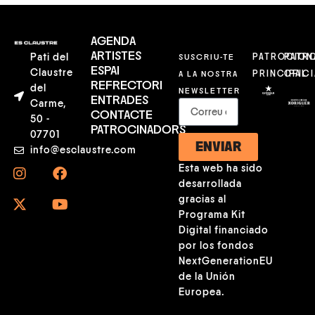
AGENDA
ARTISTES
Pati del
SUSCRIU-TE
PATROCION
PATR
ESPAI
Claustre
A LA NOSTRA
PRINCIPAL
OFICI
REFRECTORI
del
NEWSLETTER
ENTRADES
Carme,
CONTACTE
50 -
PATROCINADORS
07701
ENVIAR
info@esclaustre.com
Esta web ha sido
desarrollada
gracias al
Programa Kit
Digital financiado
por los fondos
NextGenerationEU
de la Unión
Europea.