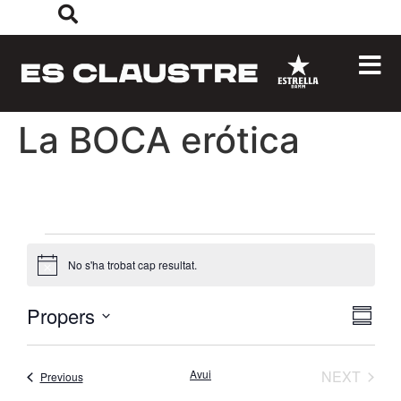
La BOCA erótica
No s'ha trobat cap resultat.
Avís
Naveg
Na
Propers
CERCA
SUMMARY
Select
de
visual
date.
vis
ESDE
Avui
NEXT
Esdeveniments
Previous
i