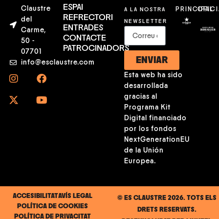
ESPAI
Claustre
A LA NOSTRA
PRINCIPAL
OFICI
REFRECTORI
del
NEWSLETTER
ENTRADES
Carme,
CONTACTE
50 -
PATROCINADORS
07701
ENVIAR
info@esclaustre.com
Esta web ha sido
desarrollada
gracias al
Programa Kit
Digital financiado
por los fondos
NextGenerationEU
de la Unión
Europea.
ACCESIBILITAT
AVÍS LEGAL
© ES CLAUSTRE 2026. TOTS ELS
POLÍTICA DE COOKIES
DRETS RESERVATS.
POLÍTICA DE PRIVACITAT