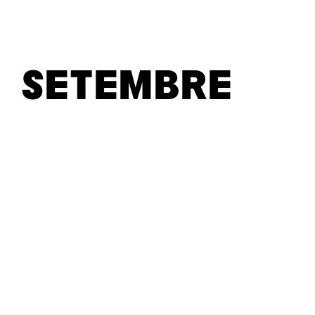
NATALÍ
OBIN
ORTIGA
LAHOZ
SOBRI
TR
SETEMBRE