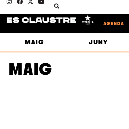
AGENDA
MAIG
JUNY
MAIG
10
3/MAIG
B
GUIEM
D
1/MAIG