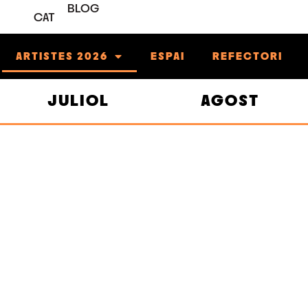
BLOG
CAT
ARTISTES 2026
ESPAI
REFECTORI
JULIOL
AGOST
/MAIG
23/MAIG
ECERRITO
ES
E