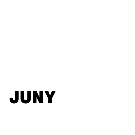
D
LAKRÚS
PONS
A
2/MAIG
8/MAIG
F
&
JOHNSON
ELATION
ANNABE
G
NOLOÖP
WOO
TRIO
VILLAL
B
JUNY