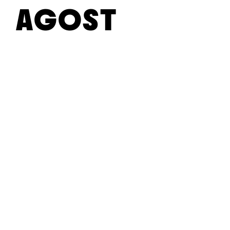
AGOST
08/AGOST
MUCH
09/
&
G
01/AGOST
02/AGOST
07/AGOST
BELEN
ANGGIE
QUERALT
LOS
L
05/AGOST