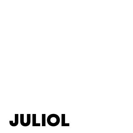
07/JUNY
RICHARD
05/JUNY
11/JUNY
12/JUN
PEDRO
BONA
WAGNER
YAM
PASTOR
QUARTET
PA
COS
JULIOL