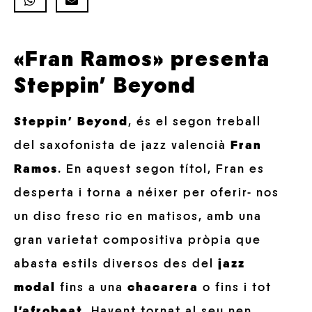
«Fran Ramos» presenta
Steppin’ Beyond
Steppin’ Beyond
, és el segon treball
del saxofonista de jazz valencià
Fran
Ramos
. En aquest segon títol, Fran es
desperta i torna a néixer per oferir- nos
un disc fresc ric en matisos, amb una
gran varietat compositiva pròpia que
abasta estils diversos des del
jazz
modal
fins a una
chacarera
o fins i tot
l’afrobeat
. Havent tornat al seu nen