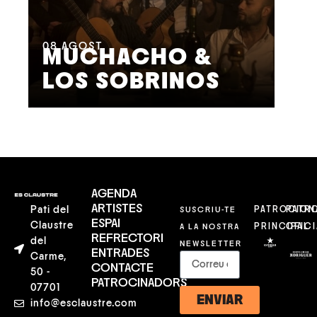
08
AGOST
09
MUCHACHO &
G
LOS SOBRINOS
L
AGENDA
ARTISTES
Pati del
SUSCRIU-TE
PATROCION
PATR
ESPAI
Claustre
A LA NOSTRA
PRINCIPAL
OFICI
REFRECTORI
del
NEWSLETTER
ENTRADES
Carme,
CONTACTE
50 -
PATROCINADORS
07701
ENVIAR
info@esclaustre.com