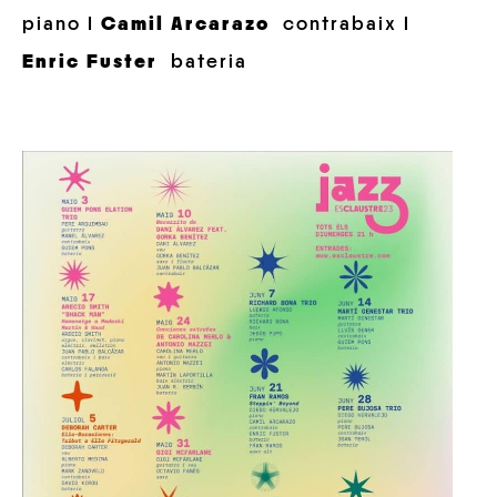
piano I
Camil Arcarazo
contrabaix I
Enric Fuster
b
ateria