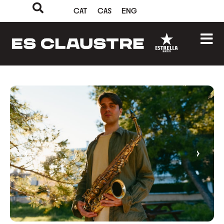
CAT
CAS
ENG
‹
›