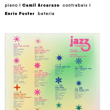
piano I
Camil Arcarazo
contrabaix I
Enric Fuster
b
ateria