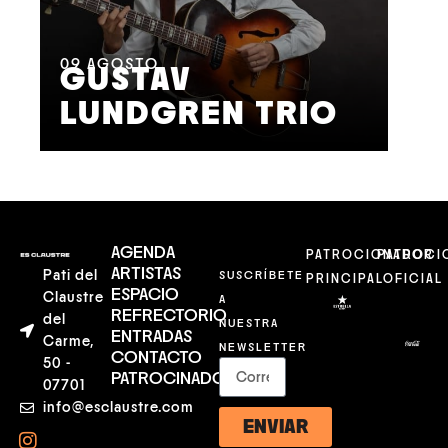
11
A
M
09
AGOSTO
GUSTAV
F
LUNDGREN TRIO
S
AGENDA
PATROCIONADOR
PATROCI
ARTISTAS
Pati del
SUSCRÍBETE
PRINCIPAL
OFICIAL
ESPACIO
Claustre
A
REFRECTORIO
del
NUESTRA
ENTRADAS
Carme,
NEWSLETTER
CONTACTO
50 -
PATROCINADORES
07701
info@esclaustre.com
ENVIAR