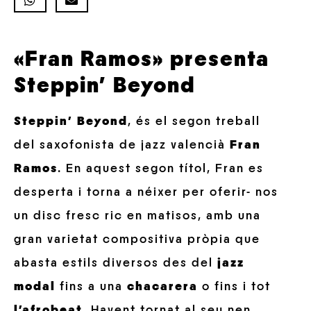
«Fran Ramos» presenta
Steppin’ Beyond
Steppin’ Beyond
, és el segon treball
del saxofonista de jazz valencià
Fran
Ramos
. En aquest segon títol, Fran es
desperta i torna a néixer per oferir- nos
un disc fresc ric en matisos, amb una
gran varietat compositiva pròpia que
abasta estils diversos des del
jazz
modal
fins a una
chacarera
o fins i tot
l’afrobeat
. Havent tornat al seu nen