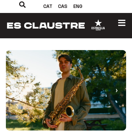
CAT
CAS
ENG
‹
›