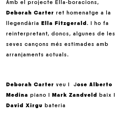
Amb el projecte Ella-boracions,
Deborah Carter
ret homenatge a la
llegendària
Ella Fitzgerald
. I ho fa
reinterpretant, doncs, algunes de les
seves cançons més estimades amb
arranjaments actuals.
Deborah Carter
veu I J
ose Alberto
Medina
piano I
Mark Zandveld
baix I
David Xirgu
bateria