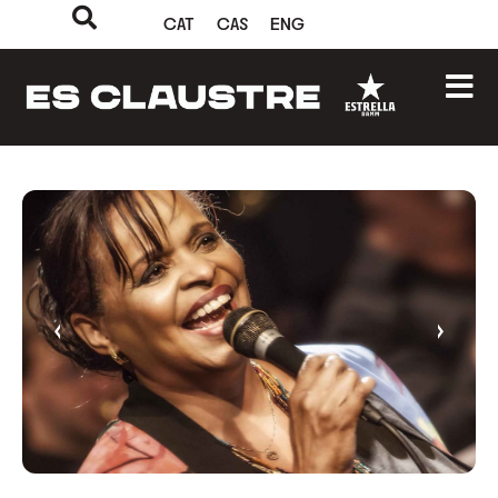
CAT
CAS
ENG
‹
›