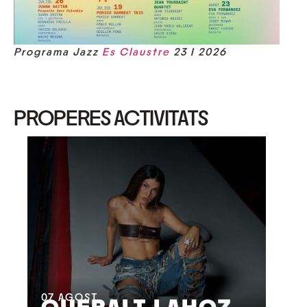
Programa Jazz
Es Claustre
23 I 2026
PROPERES ACTIVITATS
08
M
07
AGOST