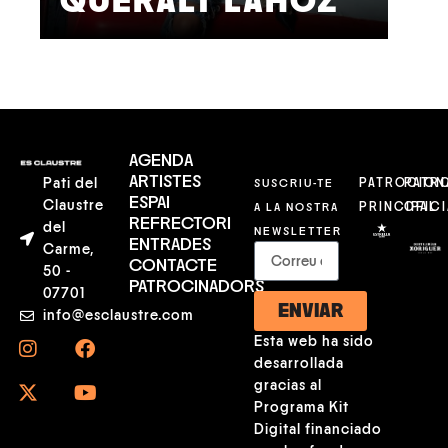
QUERALT LAHOZ
L
AGENDA
ARTISTES
Pati del
SUSCRIU-TE
PATROCION
PATR
ESPAI
Claustre
A LA NOSTRA
PRINCIPAL
OFICI
REFRECTORI
del
NEWSLETTER
ENTRADES
Carme,
CONTACTE
50 -
PATROCINADORS
07701
ENVIAR
info@esclaustre.com
Esta web ha sido
desarrollada
gracias al
Programa Kit
Digital financiado