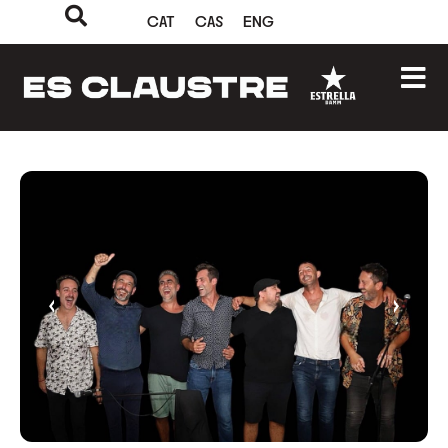
CAT
CAS
ENG
‹
›