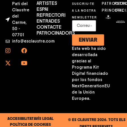
ARTISTES
Pati del
SUSCRIU-TE
PATROCION
PATR
ESPAI
Claustre
A LA NOSTRA
PRINCIPAL
OFICI
REFRECTORI
del
NEWSLETTER
ENTRADES
Carme,
CONTACTE
50 -
PATROCINADORS
07701
ENVIAR
info@esclaustre.com
Esta web ha sido
desarrollada
gracias al
Programa Kit
Digital financiado
por los fondos
NextGenerationEU
de la Unión
Europea.
ACCESIBILITAT
AVÍS LEGAL
© ES CLAUSTRE 2026. TOTS ELS
POLÍTICA DE COOKIES
DRETS RESERVATS.