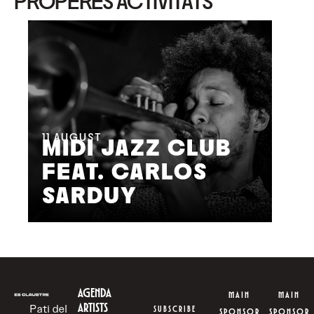
PROPERES ACTIVITATS
11
AUGUST
MIDI JAZZ CLUB
FEAT. CARLOS
12
SARDUY
J
AGENDA
MAIN
MAIN
ARTISTS
Pati del
SUBSCRIBE
SPONSOR
SPONSOR