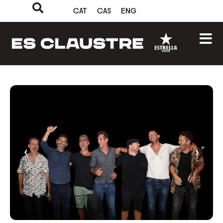
CAT
CAS
ENG
‹
›