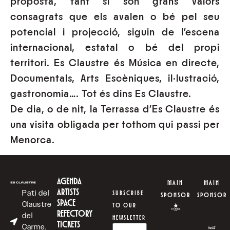
proposta, tant si son grans valors
consagrats que els avalen o bé pel seu
potencial i projecció, siguin de l’escena
internacional, estatal o bé del propi
territori. Es Claustre és Música en directe,
Documentals, Arts Escèniques, il·lustració,
gastronomia…. Tot és dins Es Claustre.
De dia, o de nit, la Terrassa d’Es Claustre és
una visita obligada per tothom qui passi per
Menorca.
AGENDA
MAIN
MAIN
ARTISTS
Pati del
SUBSCRIBE
SPONSOR
SPONSOR
SPACE
Claustre
TO OUR
REFECTORY
del
NEWSLETTER
TICKETS
Carme,