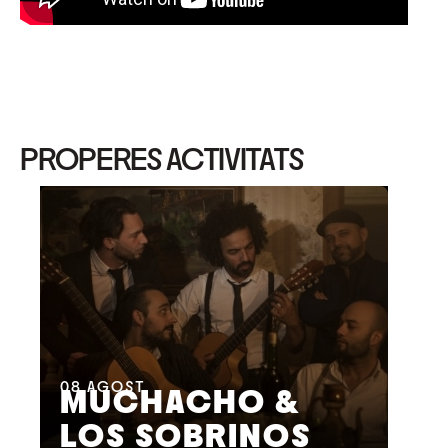
PROPERES ACTIVITATS
08
AGOST
09
MUCHACHO &
G
LOS SOBRINOS
L