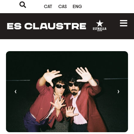
CAT
CAS
ENG
‹
›