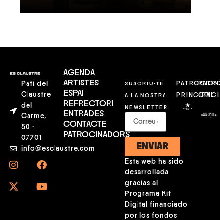
AGENDA
ARTISTES
Pati del
SUSCRIU-TE
PATROCION
PATR
ESPAI
Claustre
A LA NOSTRA
PRINCIPAL
OFICI
REFRECTORI
del
NEWSLETTER
ENTRADES
Carme,
CONTACTE
50 -
PATROCINADORS
07701
ENVIAR
info@esclaustre.com
Esta web ha sido
desarrollada
gracias al
Programa Kit
Digital financiado
por los fondos