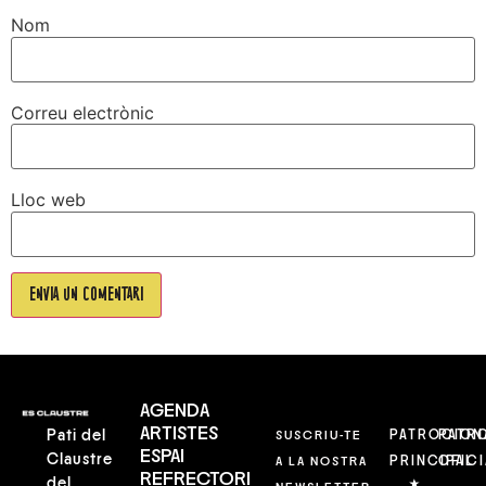
Nom
Correu electrònic
Lloc web
AGENDA
ARTISTES
Pati del
SUSCRIU-TE
PATROCION
PATR
ESPAI
Claustre
A LA NOSTRA
PRINCIPAL
OFICI
REFRECTORI
del