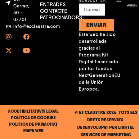
NEWSLETTER
ENTRADES
Carme,
CONTACTE
50 -
PATROCINADORS
07701
ENVIAR
info@esclaustre.com
Esta web ha sido
desarrollada
gracias al
Programa Kit
Digital financiado
por los fondos
NextGenerationEU
de la Unión
Europea.
ACCESIBILITAT
AVÍS LEGAL
© ES CLAUSTRE 2026. TOTS ELS
POLÍTICA DE COOKIES
DRETS RESERVATS.
POLÍTICA DE PRIVACITAT
DESENVOLUPAT PER
LINKTEL
MAPA WEB
SERVICES DE MARKETING