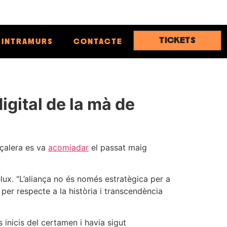
TICKETS
INTRAMURS
CONTACTE
digital de la mà de
pçalera es va
acomiadar
el passat maig
elux. “L’aliança no és només estratègica per a
er respecte a la història i transcendència
inicis del certamen i havia sigut