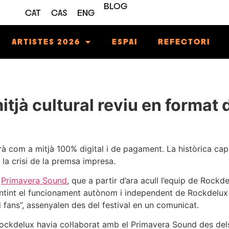
BLOG
CAT
CAS
ENG
ARTISTES 2026
ESPAI
REFECTORI
itjà cultural reviu en format 
à com a mitjà 100% digital i de pagament. La històrica ca
la crisi de la premsa impresa.
l
Primavera Sound
, que a partir d’ara acull l’equip de Rockd
ntint el funcionament autònom i independent de Rockdelux p
i fans”, assenyalen des del festival en un comunicat.
ckdelux havia col·laborat amb el Primavera Sound des dels 