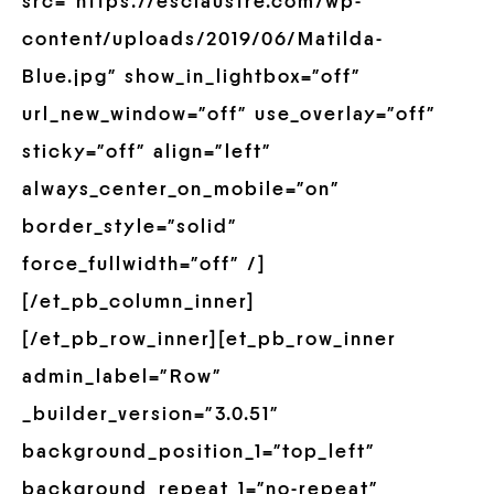
src=”https://esclaustre.com/wp-
content/uploads/2019/06/Matilda-
Blue.jpg” show_in_lightbox=”off”
url_new_window=”off” use_overlay=”off”
sticky=”off” align=”left”
always_center_on_mobile=”on”
border_style=”solid”
force_fullwidth=”off” /]
[/et_pb_column_inner]
[/et_pb_row_inner][et_pb_row_inner
admin_label=”Row”
_builder_version=”3.0.51″
background_position_1=”top_left”
background_repeat_1=”no-repeat”