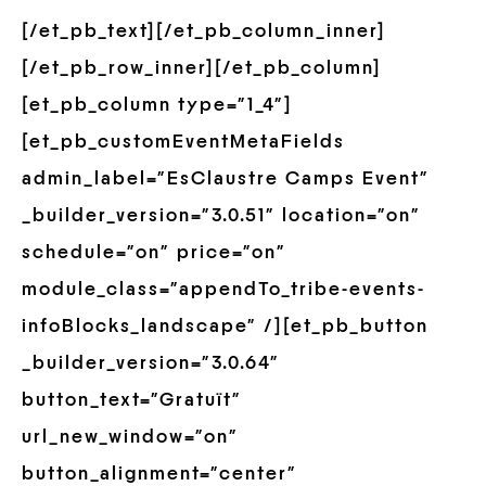
[/et_pb_text][/et_pb_column_inner]
[/et_pb_row_inner][/et_pb_column]
[et_pb_column type=”1_4″]
[et_pb_customEventMetaFields
admin_label=”EsClaustre Camps Event”
_builder_version=”3.0.51″ location=”on”
schedule=”on” price=”on”
module_class=”appendTo_tribe-events-
infoBlocks_landscape” /][et_pb_button
_builder_version=”3.0.64″
button_text=”Gratuït”
url_new_window=”on”
button_alignment=”center”