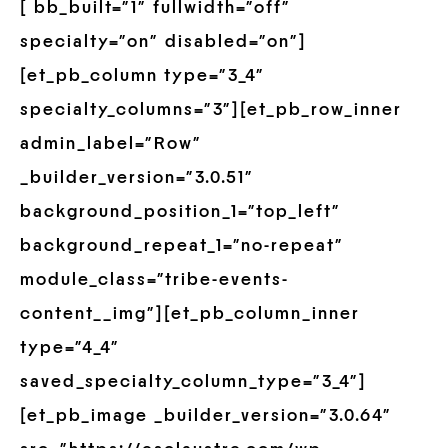
[ bb_built=”1″ fullwidth=”off”
specialty=”on” disabled=”on”]
[et_pb_column type=”3_4″
specialty_columns=”3″][et_pb_row_inner
admin_label=”Row”
_builder_version=”3.0.51″
background_position_1=”top_left”
background_repeat_1=”no-repeat”
module_class=”tribe-events-
content__img”][et_pb_column_inner
type=”4_4″
saved_specialty_column_type=”3_4″]
[et_pb_image _builder_version=”3.0.64″