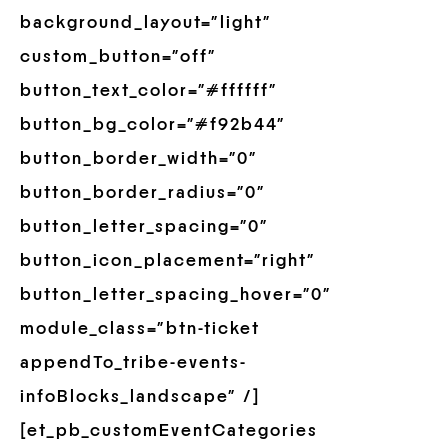
background_layout=”light”
custom_button=”off”
button_text_color=”#ffffff”
button_bg_color=”#f92b44″
button_border_width=”0″
button_border_radius=”0″
button_letter_spacing=”0″
button_icon_placement=”right”
button_letter_spacing_hover=”0″
module_class=”btn-ticket
appendTo_tribe-events-
infoBlocks_landscape” /]
[et_pb_customEventCategories