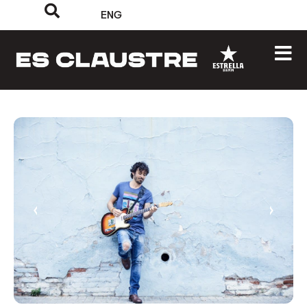
ENG
‹
›