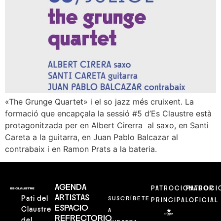
«The Grunge Quartet» i el so jazz més cruixent. La
formació que encapçala la sessió #5 d’Es Claustre està
protagonitzada per en Albert Cirerra al saxo, en Santi
Careta a la guitarra, en Juan Pablo Balcazar al
contrabaix i en Ramon Prats a la bateria.
AGENDA
PATROCIONADOR
PATROCI
ARTISTAS
Pati del
SUSCRÍBETE
PRINCIPAL
OFICIAL
ESPACIO
Claustre
A
REFRECTORIO
del