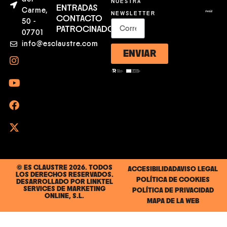
NUESTRA
ENTRADAS
Carme,
NEWSLETTER
CONTACTO
50 -
PATROCINADORES
07701
info@esclaustre.com
ENVIAR
© ES CLAUSTRE 2026. TODOS
ACCESIBILIDAD
AVISO LEGAL
LOS DERECHOS RESERVADOS.
POLÍTICA DE COOKIES
DESARROLLADO POR
LINKTEL
SERVICES DE MARKETING
POLÍTICA DE PRIVACIDAD
ONLINE, S.L.
MAPA DE LA WEB