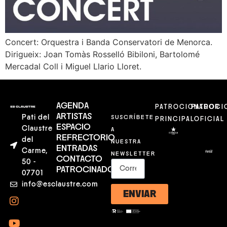
Concert: Orquestra i Banda Conservatori de Menorca.
Dirigueix: Joan Tomàs Rosselló Bibiloni, Bartolomé
Mercadal Coll i Miguel Llario Lloret.
AGENDA
PATROCIONADOR
PATROCI
ARTISTAS
Pati del
SUSCRÍBETE
PRINCIPAL
OFICIAL
ESPACIO
Claustre
A
REFRECTORIO
del
NUESTRA
ENTRADAS
Carme,
NEWSLETTER
CONTACTO
50 -
PATROCINADORES
07701
info@esclaustre.com
ENVIAR