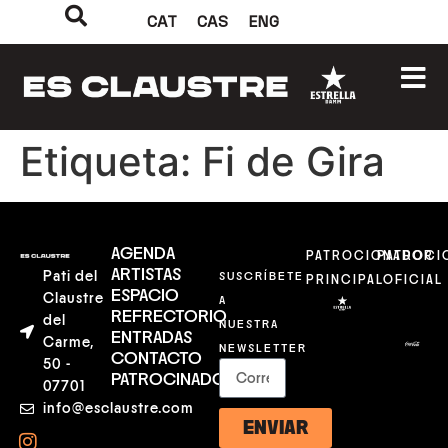
CAT
CAS
ENG
Etiqueta:
Fi de Gira
AGENDA
PATROCIONADOR
PATROCI
ARTISTAS
Pati del
SUSCRÍBETE
PRINCIPAL
OFICIAL
ESPACIO
Claustre
A
REFRECTORIO
del
NUESTRA
ENTRADAS
Carme,
NEWSLETTER
CONTACTO
50 -
PATROCINADORES
07701
info@esclaustre.com
ENVIAR