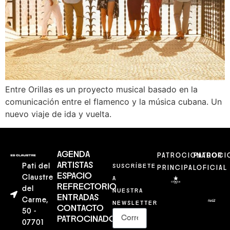
Entre Orillas es un proyecto musical basado en la
comunicación entre el flamenco y la música cubana. Un
nuevo viaje de ida y vuelta.
AGENDA
PATROCIONADOR
PATROCI
ARTISTAS
Pati del
SUSCRÍBETE
PRINCIPAL
OFICIAL
ESPACIO
Claustre
A
REFRECTORIO
del
NUESTRA
ENTRADAS
Carme,
NEWSLETTER
CONTACTO
50 -
PATROCINADORES
07701