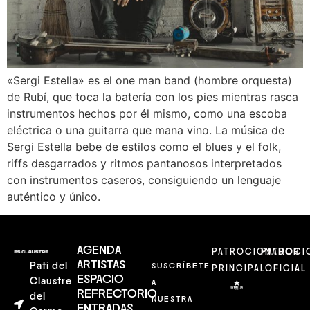
«Sergi Estella» es el one man band (hombre orquesta)
de Rubí, que toca la batería con los pies mientras rasca
instrumentos hechos por él mismo, como una escoba
eléctrica o una guitarra que mana vino. La música de
Sergi Estella bebe de estilos como el blues y el folk,
riffs desgarrados y ritmos pantanosos interpretados
con instrumentos caseros, consiguiendo un lenguaje
auténtico y único.
AGENDA
PATROCIONADOR
PATROCI
ARTISTAS
Pati del
SUSCRÍBETE
PRINCIPAL
OFICIAL
ESPACIO
Claustre
A
REFRECTORIO
del
NUESTRA
ENTRADAS