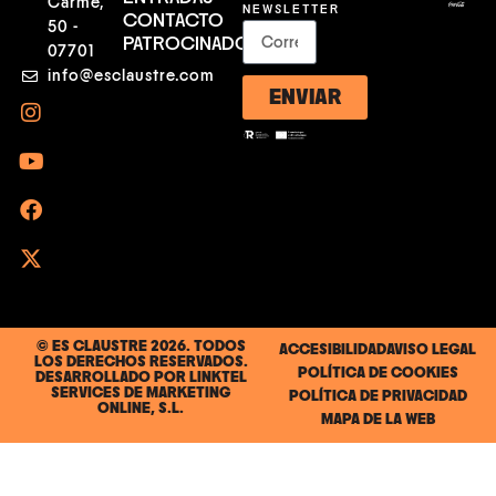
Carme,
NEWSLETTER
CONTACTO
50 -
PATROCINADORES
07701
info@esclaustre.com
ENVIAR
© ES CLAUSTRE 2026. TODOS
ACCESIBILIDAD
AVISO LEGAL
LOS DERECHOS RESERVADOS.
POLÍTICA DE COOKIES
DESARROLLADO POR
LINKTEL
SERVICES DE MARKETING
POLÍTICA DE PRIVACIDAD
ONLINE, S.L.
MAPA DE LA WEB