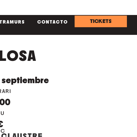
TICKETS
NTRAMURS
CONTACTO
LOSA
septiembre
RARI
:00
EU
€
OC
 CLAUSTRE