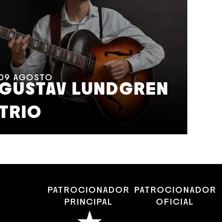
11
A
M
09
AGOSTO
GUSTAV LUNDGREN
F
TRIO
S
PATROCIONADOR
PATROCIONADOR
PRINCIPAL
OFICIAL