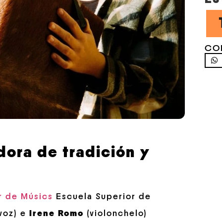
CO
dora de tradición y
er de Músics
Escuela Superior de
voz) e
Irene Romo
(violonchelo)