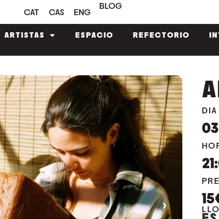
BLOG
CAT
CAS
ENG
ARTISTAS
ESPACIO
REFECTORIO
I
A
DIA
03
HO
21
PR
15
›
LL
ES