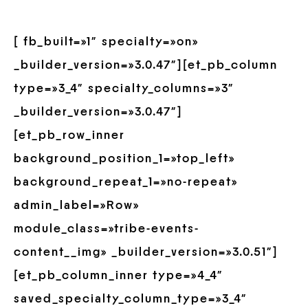
[ fb_built=»1″ specialty=»on»
_builder_version=»3.0.47″][et_pb_column
type=»3_4″ specialty_columns=»3″
_builder_version=»3.0.47″]
[et_pb_row_inner
background_position_1=»top_left»
background_repeat_1=»no-repeat»
admin_label=»Row»
module_class=»tribe-events-
content__img» _builder_version=»3.0.51″]
[et_pb_column_inner type=»4_4″
saved_specialty_column_type=»3_4″