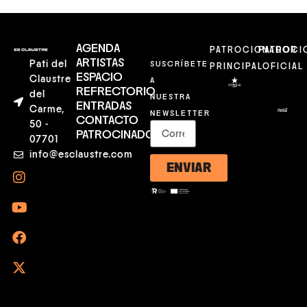
AGENDA
PATROCIONADOR
PATROCI
ARTISTAS
Pati del
SUSCRÍBETE
PRINCIPAL
OFICIAL
ESPACIO
Claustre
A
REFRECTORIO
del
NUESTRA
ENTRADAS
Carme,
NEWSLETTER
CONTACTO
50 -
PATROCINADORES
07701
info@esclaustre.com
ENVIAR