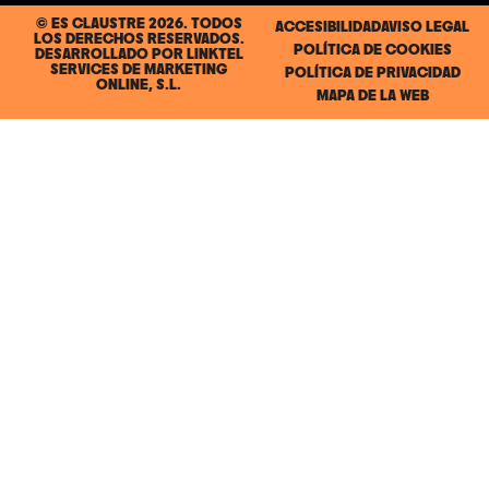
© ES CLAUSTRE 2026. TODOS
ACCESIBILIDAD
AVISO LEGAL
LOS DERECHOS RESERVADOS.
POLÍTICA DE COOKIES
DESARROLLADO POR
LINKTEL
SERVICES DE MARKETING
POLÍTICA DE PRIVACIDAD
ONLINE, S.L.
MAPA DE LA WEB