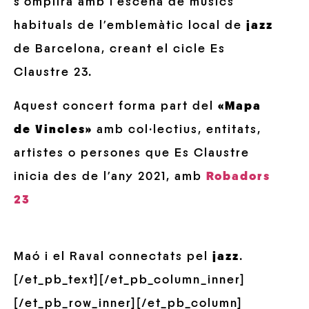
s’omplirà amb l’escena de músics
habituals de l’emblemàtic local de
jazz
de Barcelona, creant el cicle Es
Claustre 23.
Aquest concert forma part del
«Mapa
de Vincles»
amb col·lectius, entitats,
artistes o persones que Es Claustre
inicia des de l’any 2021, amb
Robadors
23
Maó i el Raval connectats pel
jazz
.
[/et_pb_text][/et_pb_column_inner]
[/et_pb_row_inner][/et_pb_column]