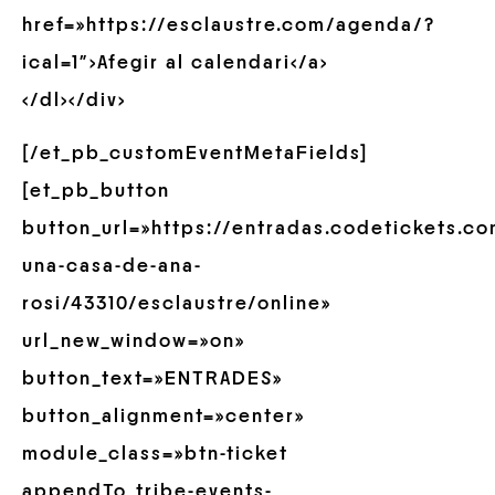
href=»https://esclaustre.com/agenda/?
ical=1″>Afegir al calendari</a>
</dl></div>
[/et_pb_customEventMetaFields]
[et_pb_button
button_url=»https://entradas.codetickets.c
una-casa-de-ana-
rosi/43310/esclaustre/online»
url_new_window=»on»
button_text=»ENTRADES»
button_alignment=»center»
module_class=»btn-ticket
appendTo_tribe-events-