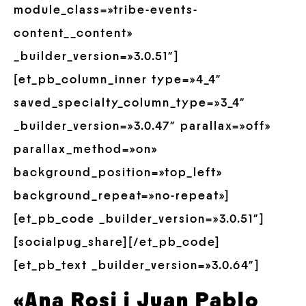
module_class=»tribe-events-
content__content»
_builder_version=»3.0.51″]
[et_pb_column_inner type=»4_4″
saved_specialty_column_type=»3_4″
_builder_version=»3.0.47″ parallax=»off»
parallax_method=»on»
background_position=»top_left»
background_repeat=»no-repeat»]
[et_pb_code _builder_version=»3.0.51″]
[socialpug_share][/et_pb_code]
[et_pb_text _builder_version=»3.0.64″]
«Ana Rosi i Juan Pablo