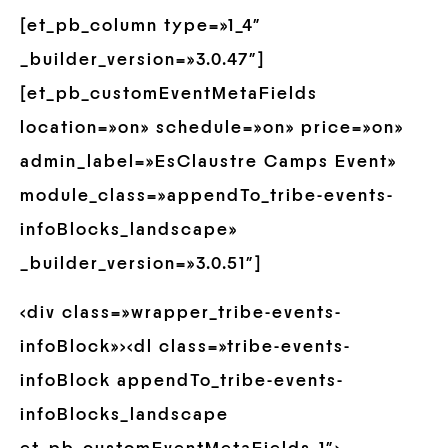
[et_pb_column type=»1_4″
_builder_version=»3.0.47″]
[et_pb_customEventMetaFields
location=»on» schedule=»on» price=»on»
admin_label=»EsClaustre Camps Event»
module_class=»appendTo_tribe-events-
infoBlocks_landscape»
_builder_version=»3.0.51″]
<div class=»wrapper_tribe-events-
infoBlock»><dl class=»tribe-events-
infoBlock appendTo_tribe-events-
infoBlocks_landscape