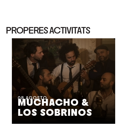
PROPERES ACTIVITATS
08
AGOSTO
09
MUCHACHO &
G
LOS SOBRINOS
L