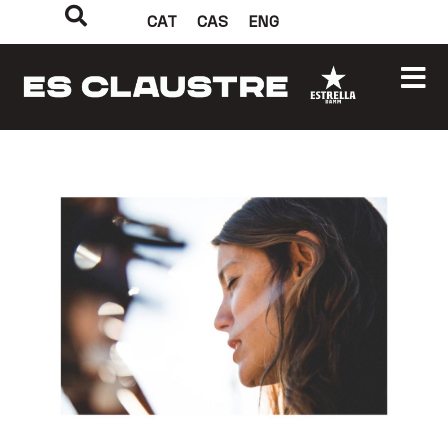
CAT
CAS
ENG
‹
›