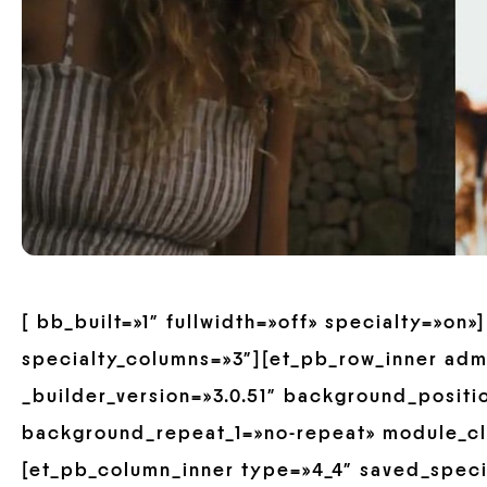
[ bb_built=»1″ fullwidth=»off» specialty=»on
specialty_columns=»3″][et_pb_row_inner ad
_builder_version=»3.0.51″ background_positio
background_repeat_1=»no-repeat» module_cl
[et_pb_column_inner type=»4_4″ saved_spec