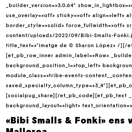
_builder_version=»3.0.64″ show_in_lightbox=
use_overlay=»off» sticky=»off» align=»left» 
border_style=»solid» force_fullwidth=»off» 
content/uploads/2022/09/Bibi-Smalls-Fonki.
title_text=»*imatge de © Sharon López» /][/
[et_pb_row_inner admin_label=»Row» _builder
background_position_1=»top_left» backgrou
module_class=»tribe-events-content__conten
saved_specialty_column_type=»3_4″][et_pb_co
[socialpug_share][/et_pb_code][et_pb_text _
background_layout=»light» text_orientation=»
«
Bibi Smalls & Fonki
» ens 
Mallorca