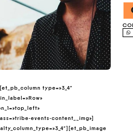
CO
»][et_pb_column type=»3_4″
min_label=»Row»
n_1=»top_left»
ass=»tribe-events-content__img»]
ialty_column_type=»3_4″][et_pb_image