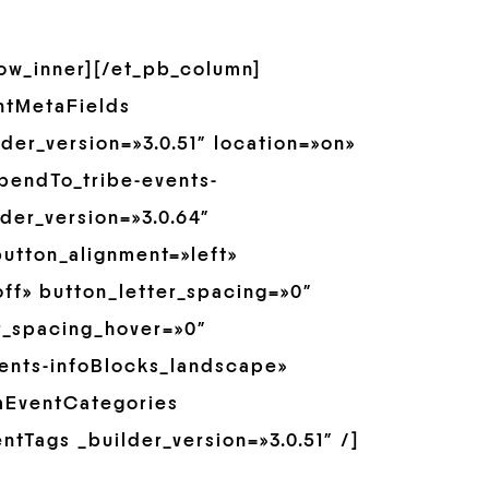
row_inner][/et_pb_column]
ntMetaFields
er_version=»3.0.51″ location=»on»
pendTo_tribe-events-
der_version=»3.0.64″
utton_alignment=»left»
ff» button_letter_spacing=»0″
r_spacing_hover=»0″
ents-infoBlocks_landscape»
omEventCategories
ntTags _builder_version=»3.0.51″ /]