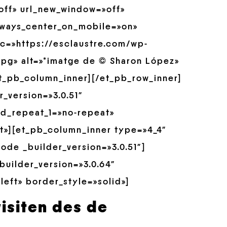
»off» url_new_window=»off»
always_center_on_mobile=»on»
src=»https://esclaustre.com/wp-
jpg» alt=»*imatge de © Sharon López»
et_pb_column_inner][/et_pb_row_inner]
_version=»3.0.51″
nd_repeat_1=»no-repeat»
t»][et_pb_column_inner type=»4_4″
de _builder_version=»3.0.51″]
builder_version=»3.0.64″
left» border_style=»solid»]
visiten des de