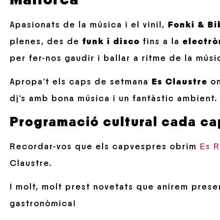
Apasionats de la música i el vinil,
Fonki & Bi
plenes, des de
funk i disco
fins a la
electrò
per fer-nos gaudir i ballar a ritme de la mú
Apropa’t els caps de setmana
Es Claustre
on
dj’s amb bona música i un fantàstic ambient.
Programació cultural cada c
Recordar-vos que els capvespres obrim
Es R
Claustre.
I molt, molt prest novetats que anirem prese
gastronòmica!