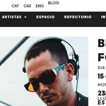
BLOG
CAT
CAS
ENG
ARTISTAS
ESPACIO
REFECTORIO
I
B
F
DIA
15
HO
23
›
LL
ES