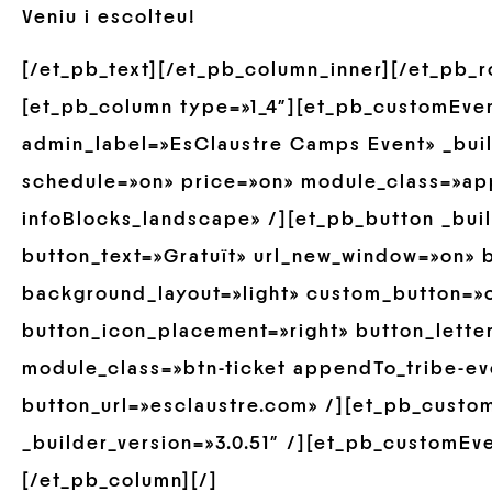
Veniu i escolteu!
[/et_pb_text][/et_pb_column_inner][/et_pb_
[et_pb_column type=»1_4″][et_pb_customEve
admin_label=»EsClaustre Camps Event» _build
schedule=»on» price=»on» module_class=»ap
infoBlocks_landscape» /][et_pb_button _buil
button_text=»Gratuït» url_new_window=»on» b
background_layout=»light» custom_button=»o
button_icon_placement=»right» button_lette
module_class=»btn-ticket appendTo_tribe-ev
button_url=»esclaustre.com» /][et_pb_cust
_builder_version=»3.0.51″ /][et_pb_customEve
[/et_pb_column][/]