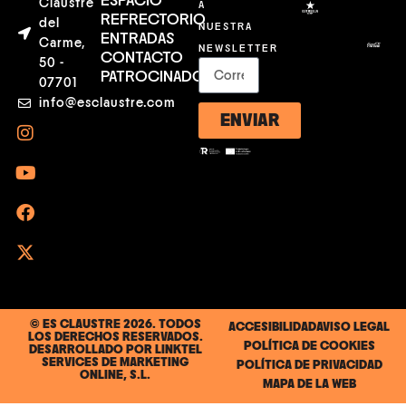
ESPACIO
Claustre
A
REFRECTORIO
del
NUESTRA
ENTRADAS
Carme,
NEWSLETTER
CONTACTO
50 -
PATROCINADORES
07701
info@esclaustre.com
ENVIAR
© ES CLAUSTRE 2026. TODOS
ACCESIBILIDAD
AVISO LEGAL
LOS DERECHOS RESERVADOS.
POLÍTICA DE COOKIES
DESARROLLADO POR
LINKTEL
SERVICES DE MARKETING
POLÍTICA DE PRIVACIDAD
ONLINE, S.L.
MAPA DE LA WEB