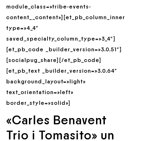
module_class=»tribe-events-
content__content»][et_pb_column_inner
type=»4_4″
saved_specialty_column_type=»3_4″]
[et_pb_code _builder_version=»3.0.51″]
[socialpug_share][/et_pb_code]
[et_pb_text _builder_version=»3.0.64″
background_layout=»light»
text_orientation=»left»
border_style=»solid»]
«Carles Benavent
Trio i Tomasito» un