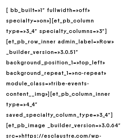
[ bb_built=»1″ fullwidth=»off»
specialty=»on»][et_pb_column
type=»3_4″ specialty_columns=»3″]
[et_pb_row_inner admin_label=»Row»
_builder_version=»3.0.51″
background_position_1=»top_left»
background_repeat_1=»no-repeat»
module_class=»tribe-events-
content__img»][et_pb_column_inner
type=»4_4″
saved_specialty_column_type=»3_4″]
[et_pb_image _builder_version=»3.0.64″
src=»https://esclaustre.com/wp-