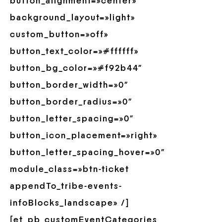
button_alignment=»center»
background_layout=»light»
custom_button=»off»
button_text_color=»#ffffff»
button_bg_color=»#f92b44″
button_border_width=»0″
button_border_radius=»0″
button_letter_spacing=»0″
button_icon_placement=»right»
button_letter_spacing_hover=»0″
module_class=»btn-ticket
appendTo_tribe-events-
infoBlocks_landscape» /]
[et_pb_customEventCategories