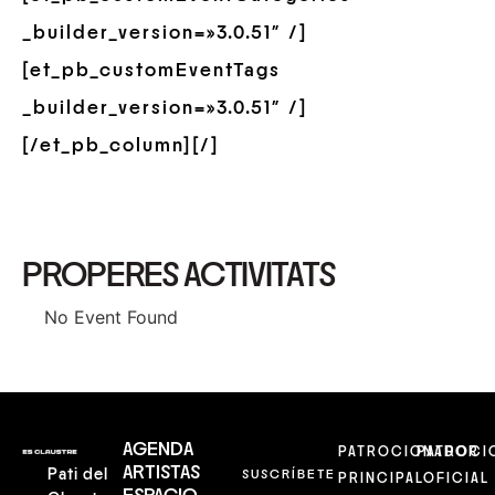
_builder_version=»3.0.51″ /]
[et_pb_customEventTags
_builder_version=»3.0.51″ /]
[/et_pb_column][/]
PROPERES ACTIVITATS
No Event Found
AGENDA
PATROCIONADOR
PATROCI
ARTISTAS
Pati del
SUSCRÍBETE
PRINCIPAL
OFICIAL