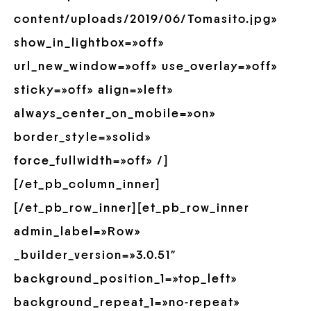
content/uploads/2019/06/Tomasito.jpg»
show_in_lightbox=»off»
url_new_window=»off» use_overlay=»off»
sticky=»off» align=»left»
always_center_on_mobile=»on»
border_style=»solid»
force_fullwidth=»off» /]
[/et_pb_column_inner]
[/et_pb_row_inner][et_pb_row_inner
admin_label=»Row»
_builder_version=»3.0.51″
background_position_1=»top_left»
background_repeat_1=»no-repeat»