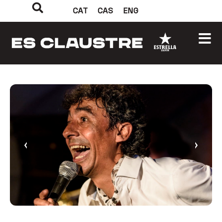
CAT
CAS
ENG
‹
›