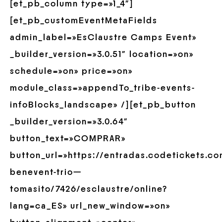
[et_pb_column type=»1_4″]
[et_pb_customEventMetaFields
admin_label=»EsClaustre Camps Event»
_builder_version=»3.0.51″ location=»on»
schedule=»on» price=»on»
module_class=»appendTo_tribe-events-
infoBlocks_landscape» /][et_pb_button
_builder_version=»3.0.64″
button_text=»COMPRAR»
button_url=»https://entradas.codetickets.co
benevent-trio—
tomasito/7426/esclaustre/online?
lang=ca_ES» url_new_window=»on»