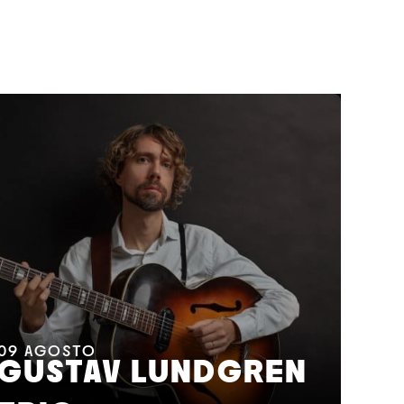
11
A
M
09
AGOSTO
GUSTAV LUNDGREN
F