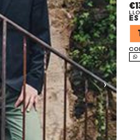
€1
LL
ES
CO
›