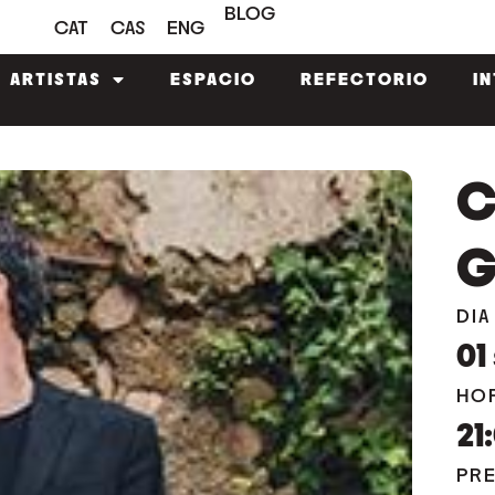
BLOG
CAT
CAS
ENG
ARTISTAS
ESPACIO
REFECTORIO
I
C
G
DIA
01
HO
21
PR