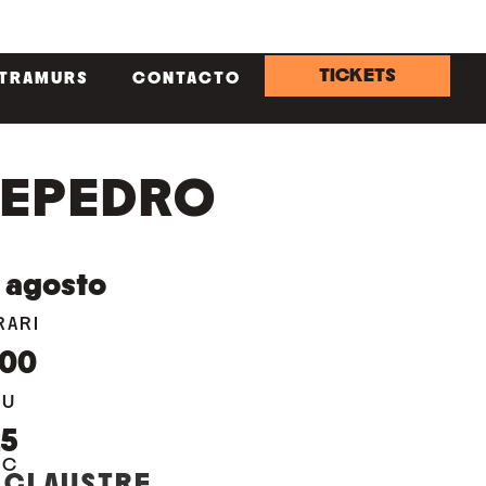
TICKETS
NTRAMURS
CONTACTO
EPEDRO
agosto
RARI
:00
EU
25
OC
 CLAUSTRE