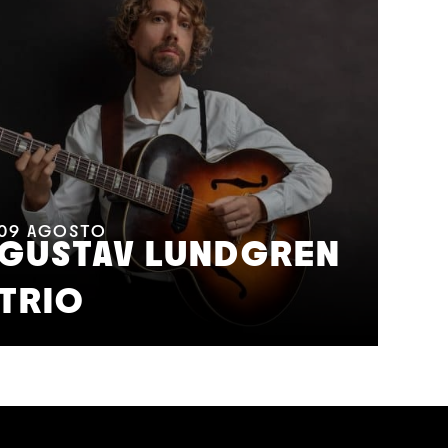
11
A
M
09
AGOSTO
GUSTAV LUNDGREN
F
TRIO
S