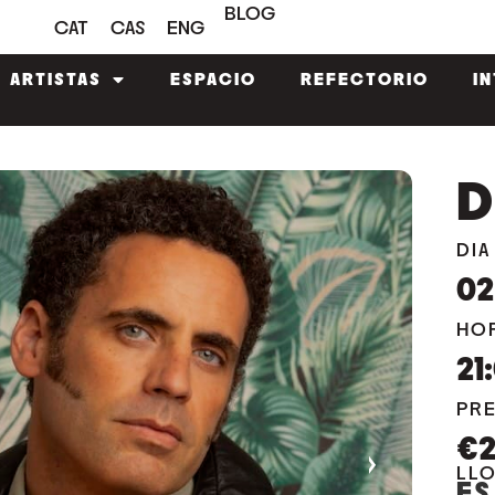
BLOG
CAT
CAS
ENG
ARTISTAS
ESPACIO
REFECTORIO
I
D
DIA
02
HO
21
PR
€
›
LL
ES