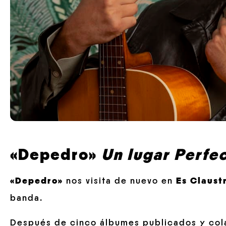
«Depedro»
Un lugar Perfe
«Depedro»
nos visita de nuevo en
Es Claust
banda.
Después de cinco álbumes publicados y col