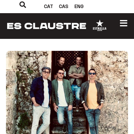
CAT
CAS
ENG
‹
›