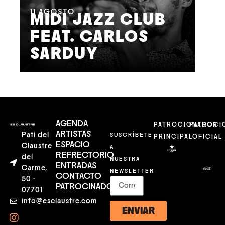
11
AGOSTO
MIDI JAZZ CLUB
FEAT. CARLOS
12
SARDUY
J
AGENDA
PATROCIONADOR
PATROCI
ARTISTAS
Pati del
SUSCRÍBETE
PRINCIPAL
OFICIAL
ESPACIO
Claustre
A
REFRECTORIO
del
NUESTRA
ENTRADAS
Carme,
NEWSLETTER
CONTACTO
50 -
PATROCINADORES
07701
info@esclaustre.com
ENVIAR