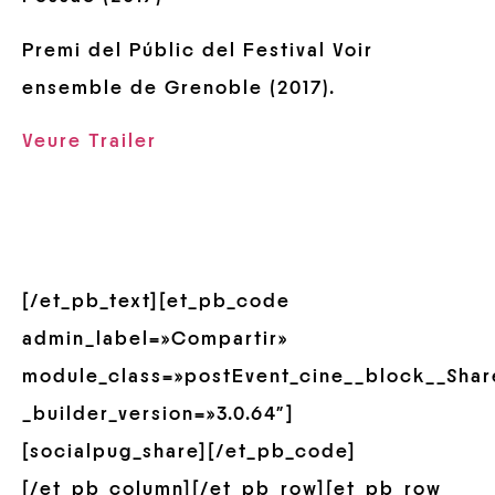
Premi del Públic del Festival Voir
ensemble de Grenoble (2017).
Veure Trailer
[/et_pb_text][et_pb_code
admin_label=»Compartir»
module_class=»postEvent_cine__block__Shar
_builder_version=»3.0.64″]
[socialpug_share][/et_pb_code]
[/et_pb_column][/et_pb_row][et_pb_row