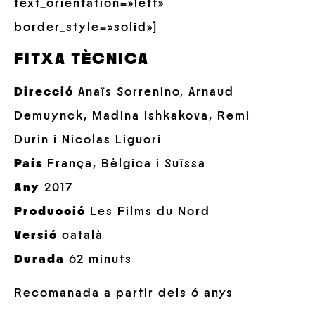
text_orientation=»left»
border_style=»solid»]
FITXA TÈCNICA
Direcció
Anaïs Sorrenino, Arnaud
Demuynck, Madina Ishkakova, Remi
Durin i Nicolas Liguori
País
França, Bèlgica i Suïssa
Any
2017
Producció
Les Films du Nord
Versió
català
Durada
62 minuts
Recomanada a partir dels 6 anys