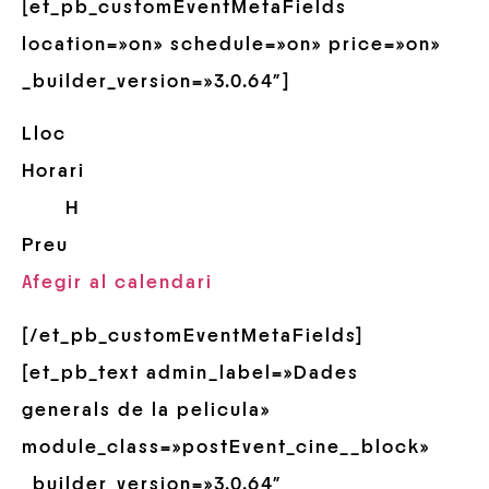
[et_pb_customEventMetaFields
location=»on» schedule=»on» price=»on»
_builder_version=»3.0.64″]
Lloc
Horari
H
Preu
Afegir al calendari
[/et_pb_customEventMetaFields]
[et_pb_text admin_label=»Dades
generals de la pelicula»
module_class=»postEvent_cine__block»
_builder_version=»3.0.64″