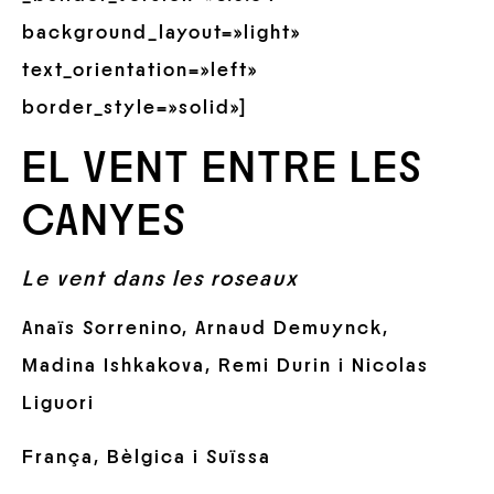
background_layout=»light»
text_orientation=»left»
border_style=»solid»]
EL VENT ENTRE LES
CANYES
Le vent dans les roseaux
Anaïs Sorrenino, Arnaud Demuynck,
Madina Ishkakova, Remi Durin i Nicolas
Liguori
França, Bèlgica i Suïssa