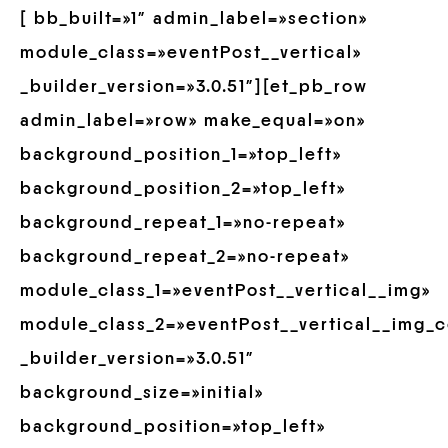
[ bb_built=»1″ admin_label=»section»
module_class=»eventPost__vertical»
_builder_version=»3.0.51″][et_pb_row
admin_label=»row» make_equal=»on»
background_position_1=»top_left»
background_position_2=»top_left»
background_repeat_1=»no-repeat»
background_repeat_2=»no-repeat»
module_class_1=»eventPost__vertical__img»
module_class_2=»eventPost__vertical__img_c
_builder_version=»3.0.51″
background_size=»initial»
background_position=»top_left»