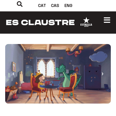
CAT
CAS
ENG
‹
›