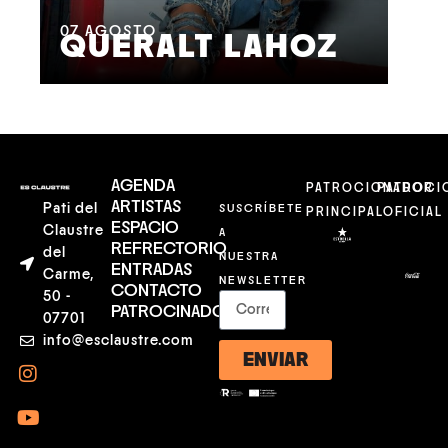
M
07
AGOSTO
QUERALT LAHOZ
L
AGENDA
PATROCIONADOR
PATROCI
ARTISTAS
Pati del
SUSCRÍBETE
PRINCIPAL
OFICIAL
ESPACIO
Claustre
A
REFRECTORIO
del
NUESTRA
ENTRADAS
Carme,
NEWSLETTER
CONTACTO
50 -
PATROCINADORES
07701
info@esclaustre.com
ENVIAR