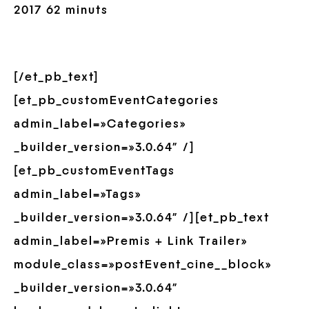
2017 62 minuts
[/et_pb_text]
[et_pb_customEventCategories
admin_label=»Categories»
_builder_version=»3.0.64″ /]
[et_pb_customEventTags
admin_label=»Tags»
_builder_version=»3.0.64″ /][et_pb_text
admin_label=»Premis + Link Trailer»
module_class=»postEvent_cine__block»
_builder_version=»3.0.64″