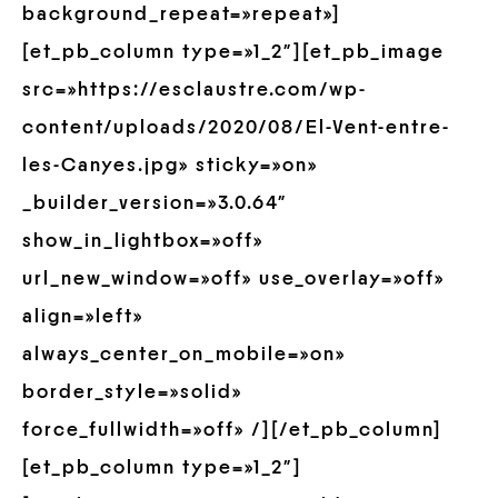
background_repeat=»repeat»]
[et_pb_column type=»1_2″][et_pb_image
src=»https://esclaustre.com/wp-
content/uploads/2020/08/El-Vent-entre-
les-Canyes.jpg» sticky=»on»
_builder_version=»3.0.64″
show_in_lightbox=»off»
url_new_window=»off» use_overlay=»off»
align=»left»
always_center_on_mobile=»on»
border_style=»solid»
force_fullwidth=»off» /][/et_pb_column]
[et_pb_column type=»1_2″]