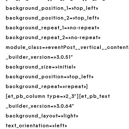
background_position_1=»top_left»
background_position_2=»top_left»
background_repeat_1=»no-repeat»
background_repeat_2=»no-repeat»
module_class=»eventPost__vertical__content
_builder_version=»3.0.51″
background_size=»initial»
background_position=»top_left»
background_repeat=»repeat»]
[et_pb_column type=»2_3″][et_pb_text
_builder_version=»3.0.64″
background_layout=»light»
text_orientation=»left»