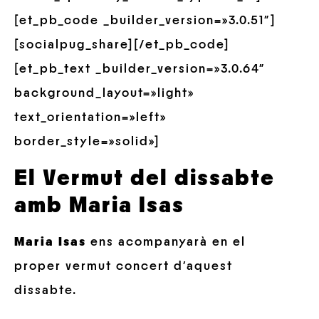
[et_pb_code _builder_version=»3.0.51″]
[socialpug_share][/et_pb_code]
[et_pb_text _builder_version=»3.0.64″
background_layout=»light»
text_orientation=»left»
border_style=»solid»]
El Vermut del dissabte
amb Maria Isas
Maria Isas
ens acompanyarà en el
proper vermut concert d’aquest
dissabte.