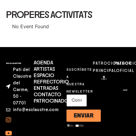
PROPERES ACTIVITATS
No Event Found
AGENDA
PATROCIONADOR
PATROCI
ARTISTAS
Pati del
SUSCRÍBETE
PRINCIPAL
OFICIAL
ESPACIO
Claustre
A
REFRECTORIO
del
NUESTRA
ENTRADAS
Carme,
NEWSLETTER
CONTACTO
50 -
PATROCINADORES
07701
info@esclaustre.com
ENVIAR