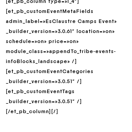
[et_pb_column type=»1_4″]
[et_pb_customEventMetaFields
admin_label=»EsClaustre Camps Event»
_builder_version=»3.0.61″ location=»on»
schedule=»on» price=»on»
module_class=»appendTo_tribe-events-
infoBlocks_landscape» /]
[et_pb_customEventCategories
_builder_version=»3.0.51″ /]
[et_pb_customEventTags
_builder_version=»3.0.51″ /]
[/et_pb_column][/]