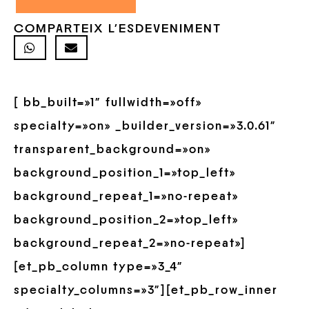
COMPARTEIX L'ESDEVENIMENT
[ bb_built=»1″ fullwidth=»off»
specialty=»on» _builder_version=»3.0.61″
transparent_background=»on»
background_position_1=»top_left»
background_repeat_1=»no-repeat»
background_position_2=»top_left»
background_repeat_2=»no-repeat»]
[et_pb_column type=»3_4″
specialty_columns=»3″][et_pb_row_inner