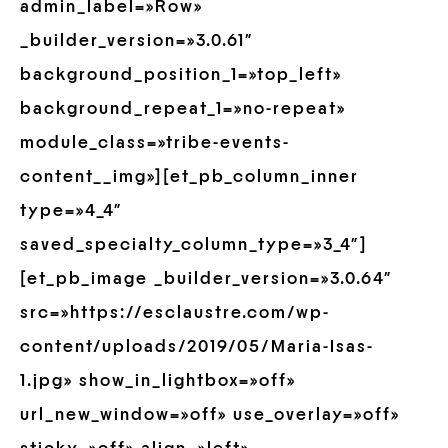
admin_label=»Row»
_builder_version=»3.0.61″
background_position_1=»top_left»
background_repeat_1=»no-repeat»
module_class=»tribe-events-
content__img»][et_pb_column_inner
type=»4_4″
saved_specialty_column_type=»3_4″]
[et_pb_image _builder_version=»3.0.64″
src=»https://esclaustre.com/wp-
content/uploads/2019/05/Maria-Isas-
1.jpg» show_in_lightbox=»off»
url_new_window=»off» use_overlay=»off»