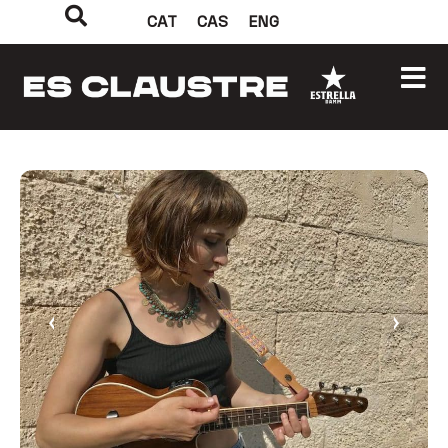
CAT
CAS
ENG
‹
›