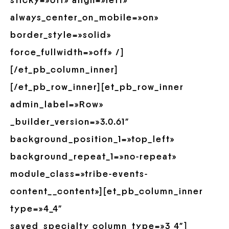
sticky=»off» align=»left»
always_center_on_mobile=»on»
border_style=»solid»
force_fullwidth=»off» /]
[/et_pb_column_inner]
[/et_pb_row_inner][et_pb_row_inner
admin_label=»Row»
_builder_version=»3.0.61″
background_position_1=»top_left»
background_repeat_1=»no-repeat»
module_class=»tribe-events-
content__content»][et_pb_column_inner
type=»4_4″
saved_specialty_column_type=»3_4″]