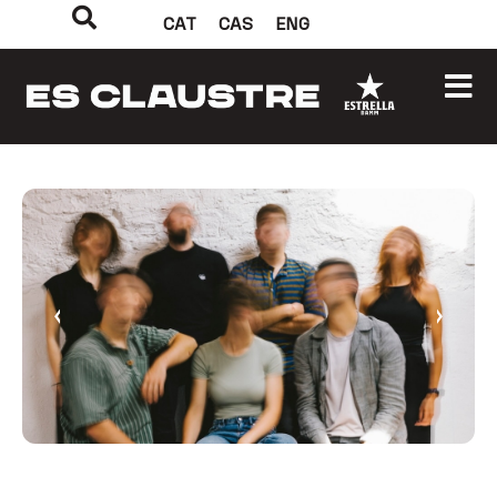
CAT
CAS
ENG
‹
›