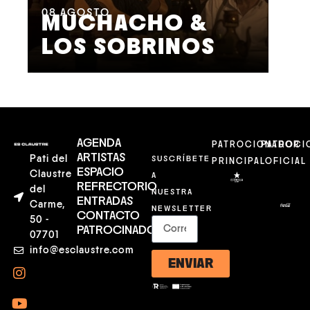
08
AGOSTO
09
MUCHACHO &
G
LOS SOBRINOS
L
AGENDA
PATROCIONADOR
PATROCI
ARTISTAS
Pati del
SUSCRÍBETE
PRINCIPAL
OFICIAL
ESPACIO
Claustre
A
REFRECTORIO
del
NUESTRA
ENTRADAS
Carme,
NEWSLETTER
CONTACTO
50 -
PATROCINADORES
07701
info@esclaustre.com
ENVIAR