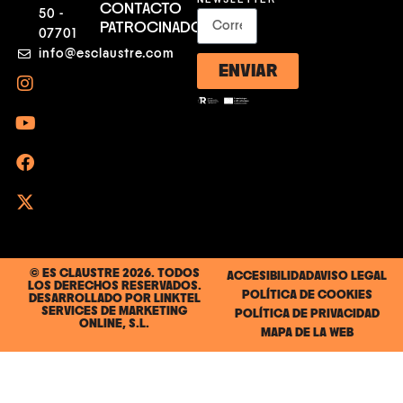
CONTACTO
50 -
PATROCINADORES
07701
info@esclaustre.com
ENVIAR
© ES CLAUSTRE 2026. TODOS
ACCESIBILIDAD
AVISO LEGAL
LOS DERECHOS RESERVADOS.
POLÍTICA DE COOKIES
DESARROLLADO POR
LINKTEL
SERVICES DE MARKETING
POLÍTICA DE PRIVACIDAD
ONLINE, S.L.
MAPA DE LA WEB