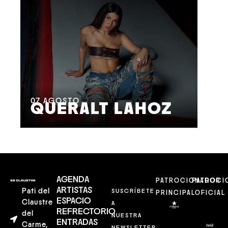
08
M
07
AGOSTO
QUERALT LAHOZ
L
AGENDA
PATROCIONADOR
PATROCI
ARTISTAS
Pati del
SUSCRÍBETE
PRINCIPAL
OFICIAL
ESPACIO
Claustre
A
REFRECTORIO
del
NUESTRA
ENTRADAS
Carme,
NEWSLETTER