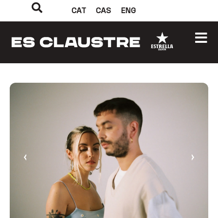
CAT
CAS
ENG
‹
›