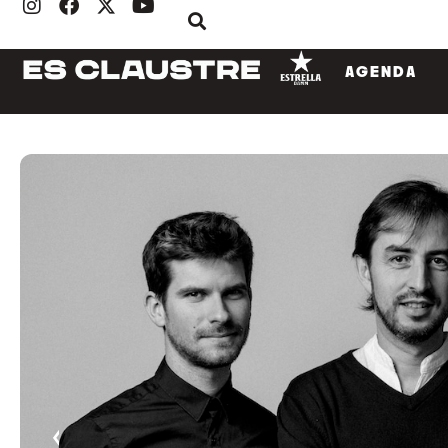
AGENDA
‹