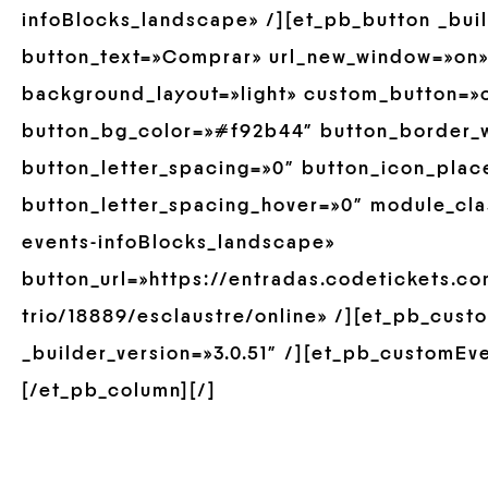
infoBlocks_landscape» /][et_pb_button _buil
button_text=»Comprar» url_new_window=»on»
background_layout=»light» custom_button=»of
button_bg_color=»#f92b44″ button_border_w
button_letter_spacing=»0″ button_icon_plac
button_letter_spacing_hover=»0″ module_cla
events-infoBlocks_landscape»
button_url=»https://entradas.codetickets.co
trio/18889/esclaustre/online» /][et_pb_cus
_builder_version=»3.0.51″ /][et_pb_customEve
[/et_pb_column][/]