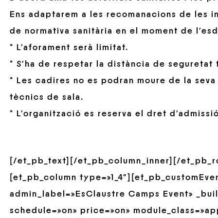
Ens adaptarem a les recomanacions de les i
de normativa sanitària en el moment de l’es
* L’aforament serà limitat.
* S’ha de respetar la distància de seguretat 
* Les cadires no es podran moure de la seva 
tècnics de sala.
* L’organització es reserva el dret d’admissió
[/et_pb_text][/et_pb_column_inner][/et_pb_
[et_pb_column type=»1_4″][et_pb_customEve
admin_label=»EsClaustre Camps Event» _build
schedule=»on» price=»on» module_class=»ap