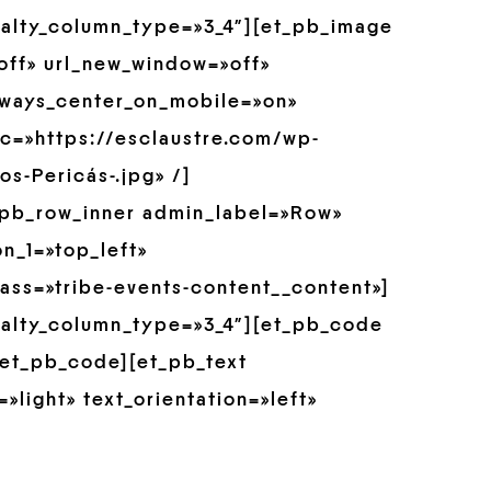
ialty_column_type=»3_4″][et_pb_image
»off» url_new_window=»off»
always_center_on_mobile=»on»
src=»https://esclaustre.com/wp-
s-Pericás-.jpg» /]
_pb_row_inner admin_label=»Row»
n_1=»top_left»
ss=»tribe-events-content__content»]
ialty_column_type=»3_4″][et_pb_code
[/et_pb_code][et_pb_text
»light» text_orientation=»left»