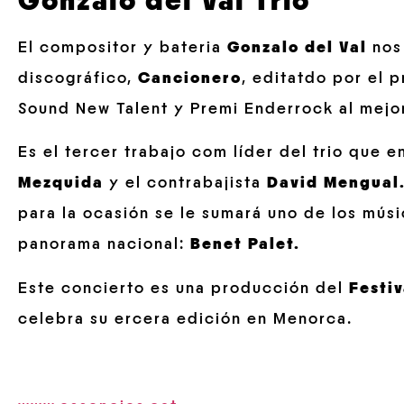
Gonzalo del Val Trio
El compositor y bateria
Gonzalo del Val
nos 
discográfico,
Cancionero
, editatdo por el p
Sound New Talent y Premi Enderrock al mejor
Es el tercer trabajo com líder del trio que 
Mezquida
y el contrabajista
David Mengual
para la ocasión se le sumará uno de los mús
panorama nacional:
Benet Palet.
Este concierto es una producción del
Festiv
celebra su ercera edición en Menorca.