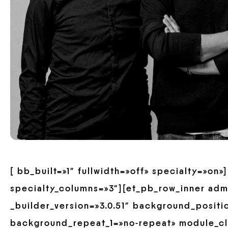
[ bb_built=»1″ fullwidth=»off» specialty=»on
specialty_columns=»3″][et_pb_row_inner ad
_builder_version=»3.0.51″ background_positio
background_repeat_1=»no-repeat» module_cl