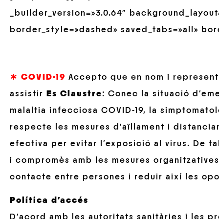
_builder_version=»3.0.64″ background_layout=
border_style=»dashed» saved_tabs=»all» bor
∗ COVID-19
Accepto que en nom i representa
assistir
Es Claustre
: Conec la situació d’em
malaltia infecciosa COVID-19, la simptomatol
respecte les mesures d’aïllament i distanci
efectiva per evitar l’exposició al virus. De 
i compromès amb les mesures organitzatives 
contacte entre persones i reduir així les opo
Política d’accés
D’acord amb les autoritats sanitàries i les p