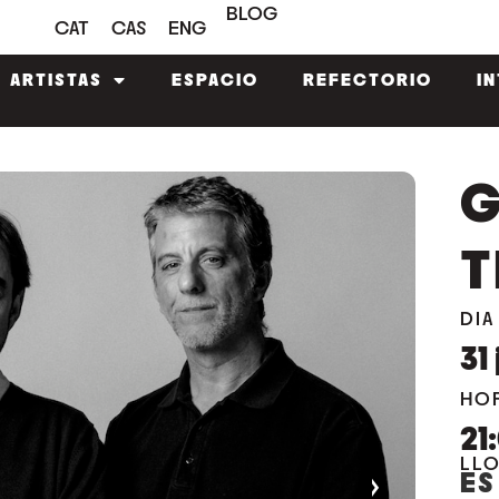
BLOG
CAT
CAS
ENG
ARTISTAS
ESPACIO
REFECTORIO
I
G
T
DIA
31
HO
21
LL
›
ES