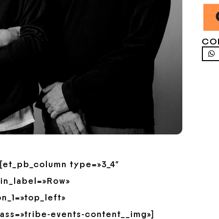
CO
»][et_pb_column type=»3_4″
min_label=»Row»
n_1=»top_left»
ass=»tribe-events-content__img»]