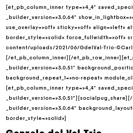
[et_pb_column_inner type=»4_4″ saved_spec
_builder_version=»3.0.64″ show_in_lightbox=
use_overlay=»off» sticky=»off» align=»left» 
border_style=»solid» force_fullwidth=»off» 
content/uploads/2021/06/GdelVal-Trio-©Carlo
[/et_pb_column_inner][/et_pb_row_inner][et
_builder_version=»3.0.51″ background_positio
background_repeat_1=»no-repeat» module_cla
[et_pb_column_inner type=»4_4″ saved_spec
_builder_version=»3.0.51″][socialpug_share]
_builder_version=»3.0.64″ background_layout=
border_style=»solid»]