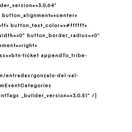
der_version=»3.0.64″
 button_alignment=»center»
f» button_text_color=»#ffffff»
idth=»0″ button_border_radius=»0″
ement=»right»
ss=»btn-ticket appendTo_tribe-
m/entradas/gonzalo-del-val-
tomEventCategories
ntTags _builder_version=»3.0.51″ /]