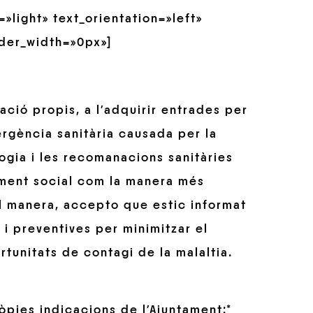
»light» text_orientation=»left»
der_width=»0px»]
ció propis, a l’adquirir entrades per
ergència sanitària causada per la
ogia i les recomanacions sanitàries
ament social com la manera més
tal manera, accepto que estic informat
i preventives per minimitzar el
rtunitats de contagi de la malaltia.
ròpies indicacions de l’Ajuntament:
*