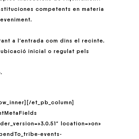
nstituciones competents en materia
deveniment.
tant a l’entrada com dins el recinte.
ubicació inicial o regulat pels
.
row_inner][/et_pb_column]
ntMetaFields
er_version=»3.0.51″ location=»on»
pendTo_tribe-events-