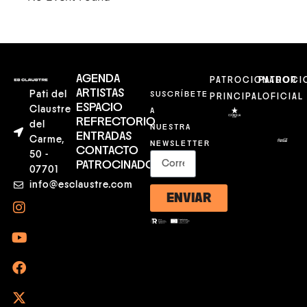
AGENDA
PATROCIONADOR
PATROCI
ARTISTAS
Pati del
SUSCRÍBETE
PRINCIPAL
OFICIAL
ESPACIO
Claustre
A
REFRECTORIO
del
NUESTRA
ENTRADAS
Carme,
NEWSLETTER
CONTACTO
50 -
PATROCINADORES
07701
info@esclaustre.com
ENVIAR