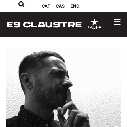
CAT
CAS
ENG
‹
›