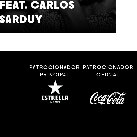
FEAT. CARLOS
12
A
SARDUY
J
PATROCIONADOR
PATROCIONADOR
PRINCIPAL
OFICIAL