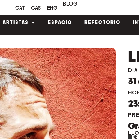
BLOG
CAT
CAS
ENG
ARTISTAS
ESPACIO
REFECTORIO
I
L
DIA
31
HO
23
PR
Gr
LL
ES