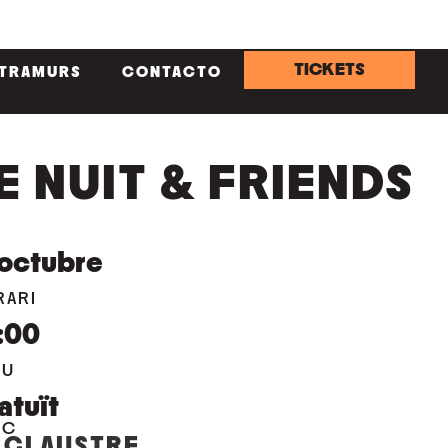
TICKETS
NTRAMURS
CONTACTO
E NUIT & FRIENDS
octubre
RARI
:00
EU
atuït
OC
 CLAUSTRE