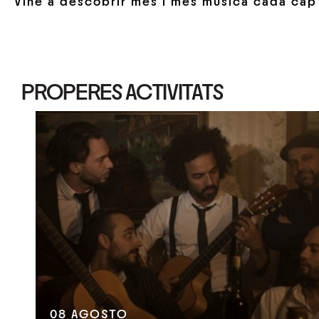
Vine a descobrir més i més música cada ca
PROPERES ACTIVITATS
08
AGOSTO