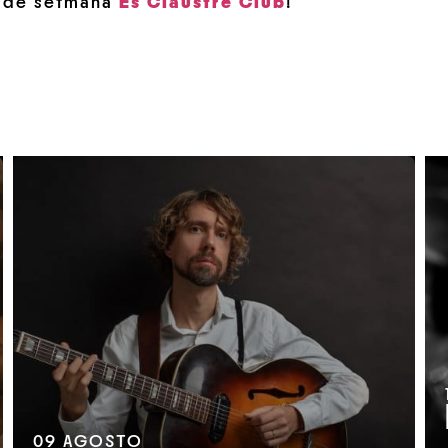
p de setmana
Es Claustre Club
!
09
AGOSTO