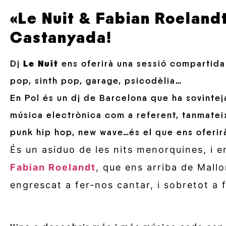
«Le Nuit & Fabian Roelandt
Castanyada!
Dj
Le Nuit
ens oferirà una sessió compartida
pop, sinth pop, garage, psicodèlia…
En Pol és un dj de Barcelona que ha sovintej
música electrònica com a referent, tanmatei
punk hip hop, new wave…és el que ens oferirà
És un asiduo de les nits menorquines, i 
Fabian Roelandt
, que ens arriba de Mallo
engrescat a fer-nos cantar, i sobretot a f