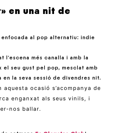
» en una nit de
 enfocada al pop alternatiu: indie
at l’escena més canalla i amb la
x el seu gust pel pop, mesclat amb
 en la seva sessió de divendres nit.
en aquesta ocasió s’acompanya de
rca enganxat als seus vinils, i
er-nos ballar.