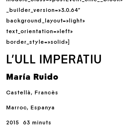
_builder_version=»3.0.64″
background_layout=»light»
text_orientation=»left»
border_style=»solid»]
L’ULL IMPERATIU
María Ruido
Castellà, Francès
Marroc, Espanya
2015 63 minuts