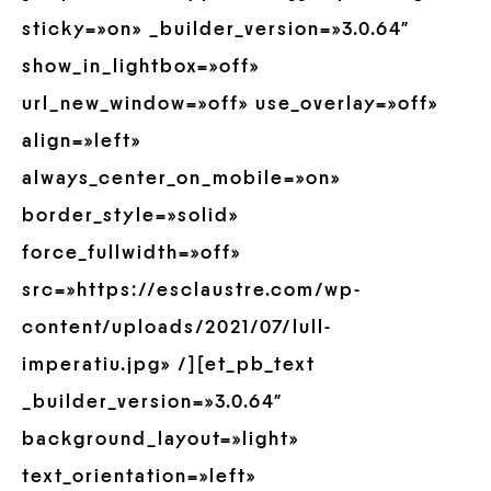
sticky=»on» _builder_version=»3.0.64″
show_in_lightbox=»off»
url_new_window=»off» use_overlay=»off»
align=»left»
always_center_on_mobile=»on»
border_style=»solid»
force_fullwidth=»off»
src=»https://esclaustre.com/wp-
content/uploads/2021/07/lull-
imperatiu.jpg» /][et_pb_text
_builder_version=»3.0.64″
background_layout=»light»
text_orientation=»left»