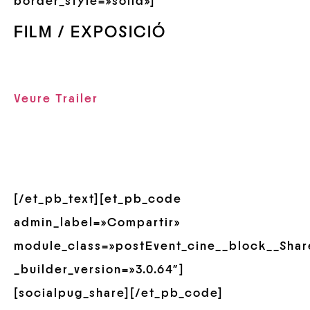
border_style=»solid»]
FILM / EXPOSICIÓ
Veure Trailer
[/et_pb_text][et_pb_code
admin_label=»Compartir»
module_class=»postEvent_cine__block__Shar
_builder_version=»3.0.64″]
[socialpug_share][/et_pb_code]