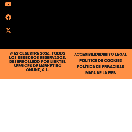
© ES CLAUSTRE 2026. TODOS
ACCESIBILIDAD
AVISO LEGAL
LOS DERECHOS RESERVADOS.
POLÍTICA DE COOKIES
DESARROLLADO POR
LINKTEL
SERVICES DE MARKETING
POLÍTICA DE PRIVACIDAD
ONLINE, S.L.
MAPA DE LA WEB