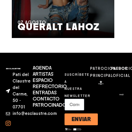
08
M
07
AGOSTO
QUERALT LAHOZ
L
AGENDA
PATROCIONADOR
PATROCI
ARTISTAS
Pati del
SUSCRÍBETE
PRINCIPAL
OFICIAL
ESPACIO
Claustre
A
REFRECTORIO
del
NUESTRA
ENTRADAS
Carme,
NEWSLETTER
CONTACTO
50 -
PATROCINADORES
07701
info@esclaustre.com
ENVIAR