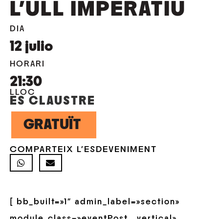
L’ULL IMPERATIU
DIA
12
julio
HORARI
21:30
LLOC
ES CLAUSTRE
GRATUÏT
COMPARTEIX L'ESDEVENIMENT
[ bb_built=»1″ admin_label=»section»
module_class=»eventPost__vertical»