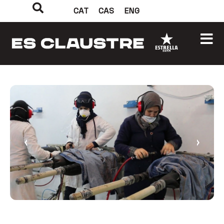
CAT
CAS
ENG
‹
›