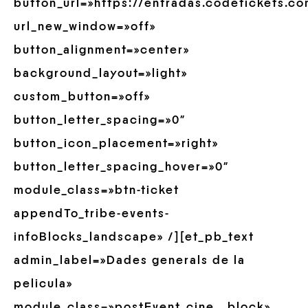
button_url=»https://entradas.codetickets.c
url_new_window=»off»
button_alignment=»center»
background_layout=»light»
custom_button=»off»
button_letter_spacing=»0″
button_icon_placement=»right»
button_letter_spacing_hover=»0″
module_class=»btn-ticket
appendTo_tribe-events-
infoBlocks_landscape» /][et_pb_text
admin_label=»Dades generals de la
pelicula»
module_class=»postEvent_cine__block»