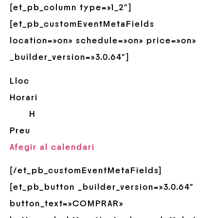
[et_pb_column type=»1_2″]
[et_pb_customEventMetaFields
location=»on» schedule=»on» price=»on»
_builder_version=»3.0.64″]
Lloc
Horari
H
Preu
Afegir al calendari
[/et_pb_customEventMetaFields]
[et_pb_button _builder_version=»3.0.64″
button_text=»COMPRAR»