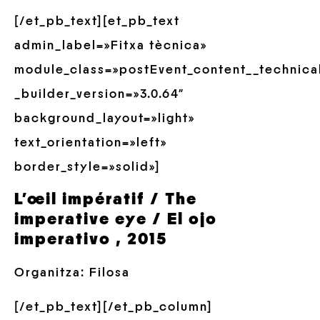
[/et_pb_text][et_pb_text
admin_label=»Fitxa tècnica»
module_class=»postEvent_content__technica
_builder_version=»3.0.64″
background_layout=»light»
text_orientation=»left»
border_style=»solid»]
L’œil impératif / The
imperative eye / El ojo
imperativo , 2015
Organitza: Filosa
[/et_pb_text][/et_pb_column]