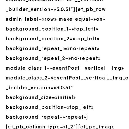
_builder_version=»3.0.51″][et_pb_row
admin_label=»row» make_equal=»on»
background_position_1=»top_left»
background_position_2=»top_left»
background_repeat_1=»no-repeat»
background_repeat_2=»no-repeat»
module_class_1=»eventPost__vertical__img»
module_class_2=»eventPost__vertical__img_c
_builder_version=»3.0.51″
background_size=»initial»
background_position=»top_left»
background_repeat=»repeat»]
[et_pb_column type=»1_2″][et_pb_image