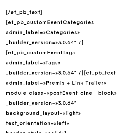
[/et_pb_text]
[et_pb_customEventCategories
admin_label=»Categories»
_builder_version=»3.0.64″ /]
[et_pb_customEventTags
admin_label=»Tags»
_builder_version=»3.0.64″ /][et_pb_text
admin_label=»Premis + Link Trailer»
module_class=»postEvent_cine__block»
_builder_version=»3.0.64″
background_layout=»light»
text_orientation=»left»