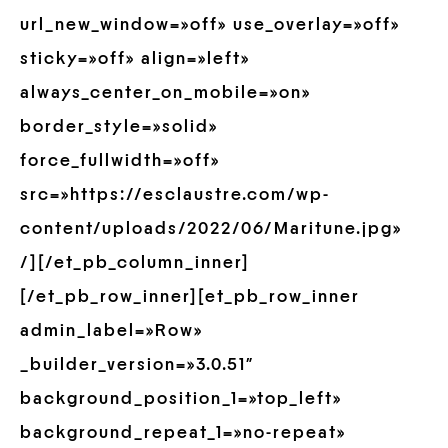
url_new_window=»off» use_overlay=»off»
sticky=»off» align=»left»
always_center_on_mobile=»on»
border_style=»solid»
force_fullwidth=»off»
src=»https://esclaustre.com/wp-
content/uploads/2022/06/Maritune.jpg»
/][/et_pb_column_inner]
[/et_pb_row_inner][et_pb_row_inner
admin_label=»Row»
_builder_version=»3.0.51″
background_position_1=»top_left»
background_repeat_1=»no-repeat»