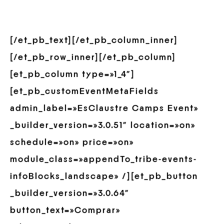
[/et_pb_text][/et_pb_column_inner]
[/et_pb_row_inner][/et_pb_column]
[et_pb_column type=»1_4″]
[et_pb_customEventMetaFields
admin_label=»EsClaustre Camps Event»
_builder_version=»3.0.51″ location=»on»
schedule=»on» price=»on»
module_class=»appendTo_tribe-events-
infoBlocks_landscape» /][et_pb_button
_builder_version=»3.0.64″
button_text=»Comprar»