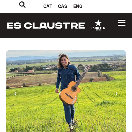
CAT
CAS
ENG
‹
›