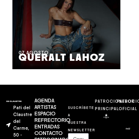
08
M
07
AGOSTO
QUERALT LAHOZ
L
AGENDA
PATROCIONADOR
PATROCI
ARTISTAS
Pati del
SUSCRÍBETE
PRINCIPAL
OFICIAL
ESPACIO
Claustre
A
REFRECTORIO
del
NUESTRA
ENTRADAS
Carme,
NEWSLETTER
CONTACTO
50 -