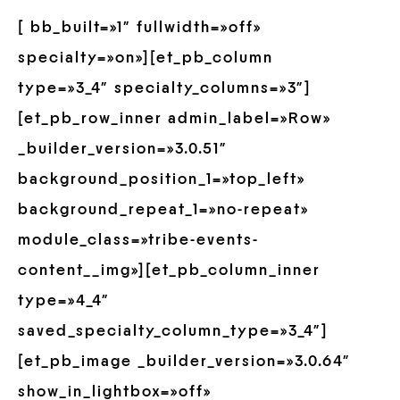
[ bb_built=»1″ fullwidth=»off»
specialty=»on»][et_pb_column
type=»3_4″ specialty_columns=»3″]
[et_pb_row_inner admin_label=»Row»
_builder_version=»3.0.51″
background_position_1=»top_left»
background_repeat_1=»no-repeat»
module_class=»tribe-events-
content__img»][et_pb_column_inner
type=»4_4″
saved_specialty_column_type=»3_4″]
[et_pb_image _builder_version=»3.0.64″
show_in_lightbox=»off»