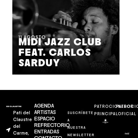
11
AGOSTO
MIDI JAZZ CLUB
FEAT. CARLOS
12
SARDUY
J
AGENDA
PATROCIONADOR
PATROCI
ARTISTAS
Pati del
SUSCRÍBETE
PRINCIPAL
OFICIAL
ESPACIO
Claustre
A
REFRECTORIO
del
NUESTRA
ENTRADAS
Carme,
NEWSLETTER