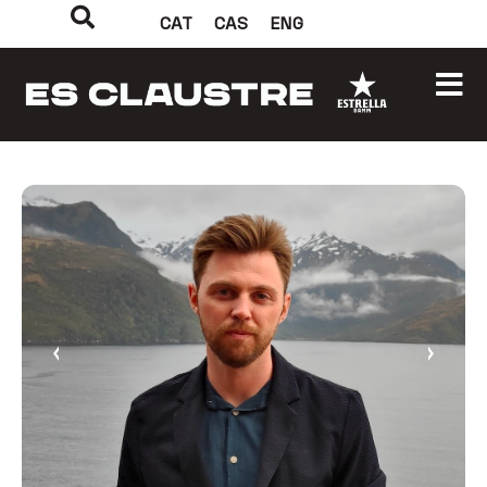
CAT
CAS
ENG
‹
›