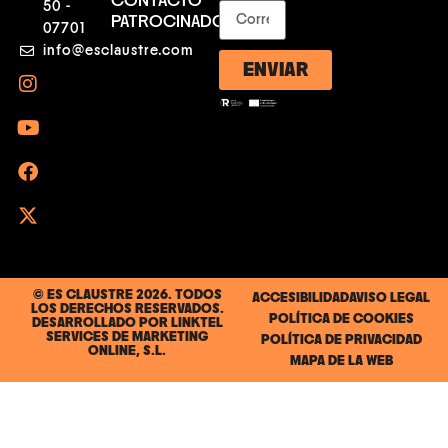
CONTACTO
50 -
PATROCINADORES
07701
info@esclaustre.com
ENVIAR
© ES CLAUSTRE 2026. TODOS
ACCESIBILIDAD
AVISO LEGAL
LOS DERECHOS RESERVADOS.
POLÍTICA DE COOKIES
DESARROLLADO POR
LINKTEL
SERVICES DE MARKETING
POLÍTICA DE PRIVACIDAD
ONLINE, S.L.
MAPA DE LA WEB