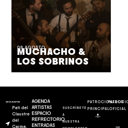
08
AGOSTO
09
MUCHACHO &
G
LOS SOBRINOS
L
AGENDA
PATROCIONADOR
PATROCI
ARTISTAS
Pati del
SUSCRÍBETE
PRINCIPAL
OFICIAL
ESPACIO
Claustre
A
REFRECTORIO
del
NUESTRA
ENTRADAS
Carme,