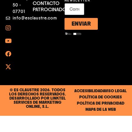
NEWSLETTER
CONTACTO
50 -
PATROCINADORES
07701
info@esclaustre.com
ENVIAR
© ES CLAUSTRE 2026. TODOS
ACCESIBILIDAD
AVISO LEGAL
LOS DERECHOS RESERVADOS.
POLÍTICA DE COOKIES
DESARROLLADO POR
LINKTEL
SERVICES DE MARKETING
POLÍTICA DE PRIVACIDAD
ONLINE, S.L.
MAPA DE LA WEB