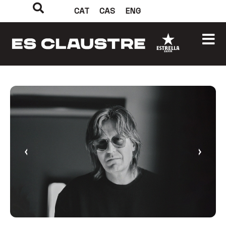
CAT
CAS
ENG
‹
›