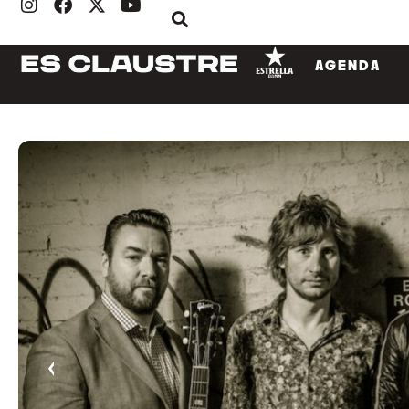
AGENDA
‹