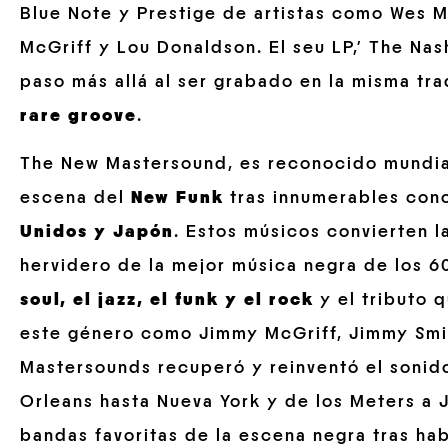
Blue Note y Prestige de artistas como Wes 
McGriff y Lou Donaldson. El seu LP,’ The Nash
paso más allá al ser grabado en la misma tr
rare groove
.
The New Mastersound, es reconocido mundia
escena del
New Funk
tras innumerables conc
Unidos y Japón
. Estos músicos convierten la
hervidero de la mejor música negra de los 60 
soul, el jazz, el funk y el rock
y el tributo 
este género como Jimmy McGriff, Jimmy Smit
Mastersounds recuperó y reinventó el sonid
Orleans hasta Nueva York y de los Meters a 
bandas favoritas de la escena negra tras h