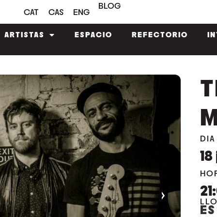
BLOG
CAT
CAS
ENG
ARTISTAS
ESPACIO
REFECTORIO
I
T
M
DIA
18
HO
21
›
LL
ES