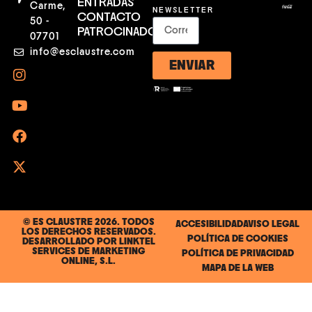
ENTRADAS
Carme,
NEWSLETTER
CONTACTO
50 -
PATROCINADORES
07701
info@esclaustre.com
ENVIAR
© ES CLAUSTRE 2026. TODOS
ACCESIBILIDAD
AVISO LEGAL
LOS DERECHOS RESERVADOS.
POLÍTICA DE COOKIES
DESARROLLADO POR
LINKTEL
SERVICES DE MARKETING
POLÍTICA DE PRIVACIDAD
ONLINE, S.L.
MAPA DE LA WEB