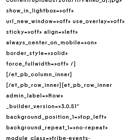
content/uploads/2018/11/Panko_dj.jpg»
show_in_lightbox=»off»
url_new_window=»off» use_overlay=»off»
sticky=»off» align=»left»
always_center_on_mobile=»on»
border_style=»solid»
force_fullwidth=»off» /]
[/et_pb_column_inner]
[/et_pb_row_inner][et_pb_row_inner
admin_label=»Row»
_builder_version=»3.0.51″
background_position_1=»top_left»
background_repeat_1=»no-repeat»
module_class=»tribe-events-