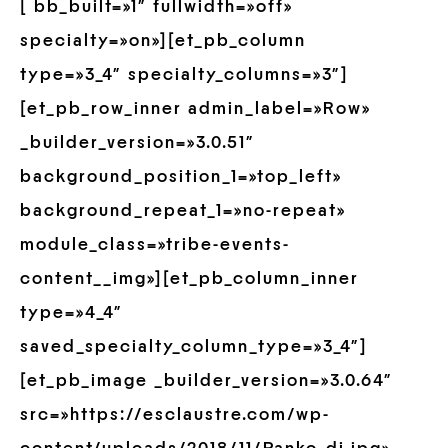
[ bb_built=»1″ fullwidth=»off»
specialty=»on»][et_pb_column
type=»3_4″ specialty_columns=»3″]
[et_pb_row_inner admin_label=»Row»
_builder_version=»3.0.51″
background_position_1=»top_left»
background_repeat_1=»no-repeat»
module_class=»tribe-events-
content__img»][et_pb_column_inner
type=»4_4″
saved_specialty_column_type=»3_4″]
[et_pb_image _builder_version=»3.0.64″
src=»https://esclaustre.com/wp-