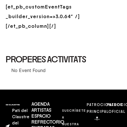
[et_pb_customEventTags
_builder_version=»3.0.64″ /]
[/et_pb_column][/]
PROPERES ACTIVITATS
No Event Found
AGENDA
PATROCIONADOR
PATROCI
ARTISTAS
Pati del
SUSCRÍBETE
PRINCIPAL
OFICIAL
ESPACIO
Claustre
A
REFRECTORIO
del
NUESTRA