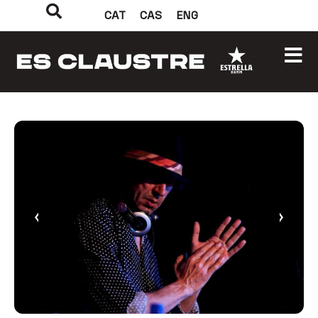
CAT
CAS
ENG
‹
›