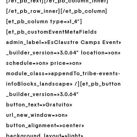
[/et_pb_text][/et_pb_column_inner]
[/et_pb_row_inner][/et_pb_column]
[et_pb_column type=»1_4″]
[et_pb_customEventMetaFields
admin_label=»EsClaustre Camps Event»
_builder_version=»3.0.64″ location=»on»
schedule=»on» price=»on»
module_class=»appendTo_tribe-events-
infoBlocks_landscape» /][et_pb_button
_builder_version=»3.0.64″
button_text=»Gratuito»
url_new_window=»on»
button_alignment=»center»
background_layout=»light»