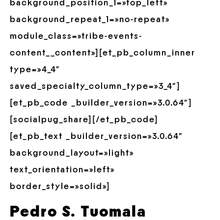
background_position_1=»top_left»
background_repeat_1=»no-repeat»
module_class=»tribe-events-
content__content»][et_pb_column_inner
type=»4_4″
saved_specialty_column_type=»3_4″]
[et_pb_code _builder_version=»3.0.64″]
[socialpug_share][/et_pb_code]
[et_pb_text _builder_version=»3.0.64″
background_layout=»light»
text_orientation=»left»
border_style=»solid»]
Pedro S. Tuomala