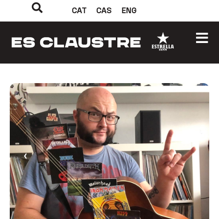
CAT
CAS
ENG
‹
›