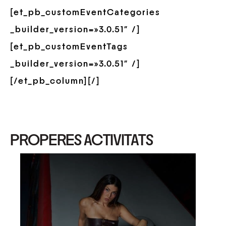
[et_pb_customEventCategories
_builder_version=»3.0.51″ /]
[et_pb_customEventTags
_builder_version=»3.0.51″ /]
[/et_pb_column][/]
PROPERES ACTIVITATS