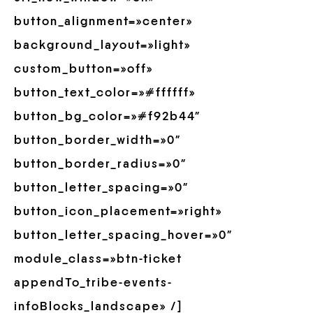
button_alignment=»center»
background_layout=»light»
custom_button=»off»
button_text_color=»#ffffff»
button_bg_color=»#f92b44″
button_border_width=»0″
button_border_radius=»0″
button_letter_spacing=»0″
button_icon_placement=»right»
button_letter_spacing_hover=»0″
module_class=»btn-ticket
appendTo_tribe-events-
infoBlocks_landscape» /]