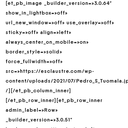
[et_pb_image _builder_version=»3.0.64″
show_in_lightbox=»off»
url_new_window=»off» use_overlay=»off»
sticky=»off» align=»left»
always_center_on_mobile=»on»
border_style=»solid»
force_fullwidth=»off»
src=»https://esclaustre.com/wp-
content/uploads/2021/07/Pedro_S_Tuomala.j
/][/et_pb_column_inner]
[/et_pb_row_inner][et_pb_row_inner
admin_label=»Row»
_builder_version=»3.0.51″