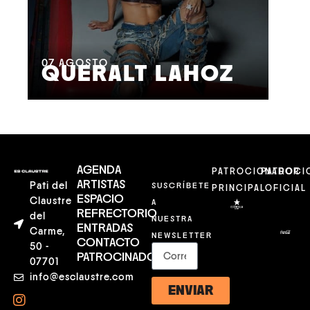
08
M
07
AGOSTO
QUERALT LAHOZ
L
AGENDA
PATROCIONADOR
PATROCI
ARTISTAS
Pati del
SUSCRÍBETE
PRINCIPAL
OFICIAL
ESPACIO
Claustre
A
REFRECTORIO
del
NUESTRA
ENTRADAS
Carme,
NEWSLETTER
CONTACTO
50 -
PATROCINADORES
07701
info@esclaustre.com
ENVIAR