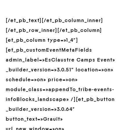
[/et_pb_text][/et_pb_column_inner]
[/et_pb_row_inner][/et_pb_column]
[et_pb_column type=»1_4″]
[et_pb_customEventMetaFields
admin_label=»EsClaustre Camps Event»
_builder_version=»3.0.51″ location=»on»
schedule=»on» price=»on»
module_class=»appendTo_tribe-events-
infoBlocks_landscape» /][et_pb_button
_builder_version=»3.0.64″
button_text=»Grauït»
url_new_window=»on»