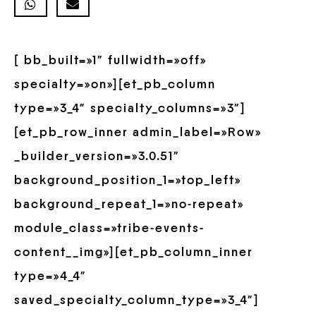
[ bb_built=»1″ fullwidth=»off»
specialty=»on»][et_pb_column
type=»3_4″ specialty_columns=»3″]
[et_pb_row_inner admin_label=»Row»
_builder_version=»3.0.51″
background_position_1=»top_left»
background_repeat_1=»no-repeat»
module_class=»tribe-events-
content__img»][et_pb_column_inner
type=»4_4″
saved_specialty_column_type=»3_4″]