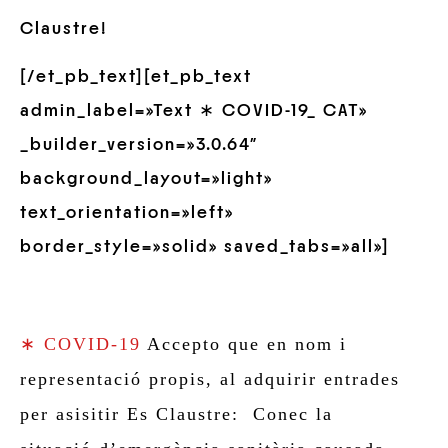
Claustre!
[/et_pb_text][et_pb_text
admin_label=»Text ∗ COVID-19_ CAT»
_builder_version=»3.0.64″
background_layout=»light»
text_orientation=»left»
border_style=»solid» saved_tabs=»all»]
∗ COVID-19
Accepto que en nom i
representació propis, al adquirir entrades
per asisitir Es Claustre: Conec la