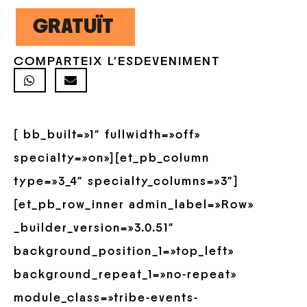
GRATUÏT
COMPARTEIX L'ESDEVENIMENT
[ bb_built=»1″ fullwidth=»off»
specialty=»on»][et_pb_column
type=»3_4″ specialty_columns=»3″]
[et_pb_row_inner admin_label=»Row»
_builder_version=»3.0.51″
background_position_1=»top_left»
background_repeat_1=»no-repeat»
module_class=»tribe-events-