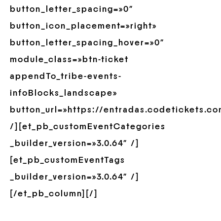
button_letter_spacing=»0″
button_icon_placement=»right»
button_letter_spacing_hover=»0″
module_class=»btn-ticket
appendTo_tribe-events-
infoBlocks_landscape»
button_url=»https://entradas.codetickets.c
/][et_pb_customEventCategories
_builder_version=»3.0.64″ /]
[et_pb_customEventTags
_builder_version=»3.0.64″ /]
[/et_pb_column][/]