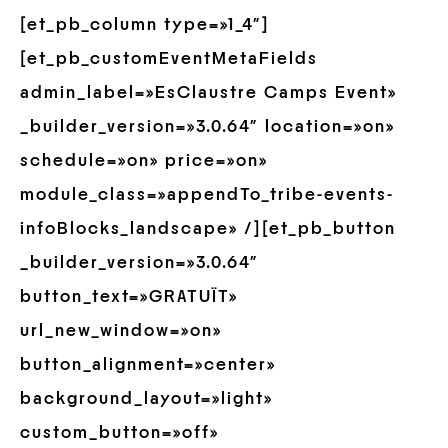
[et_pb_column type=»1_4″]
[et_pb_customEventMetaFields
admin_label=»EsClaustre Camps Event»
_builder_version=»3.0.64″ location=»on»
schedule=»on» price=»on»
module_class=»appendTo_tribe-events-
infoBlocks_landscape» /][et_pb_button
_builder_version=»3.0.64″
button_text=»GRATUÏT»
url_new_window=»on»
button_alignment=»center»
background_layout=»light»
custom_button=»off»