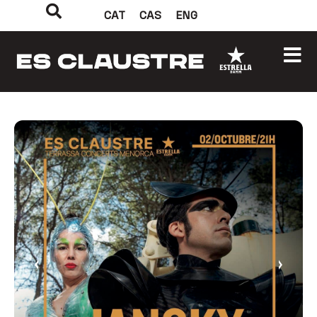
CAT
CAS
ENG
‹
›