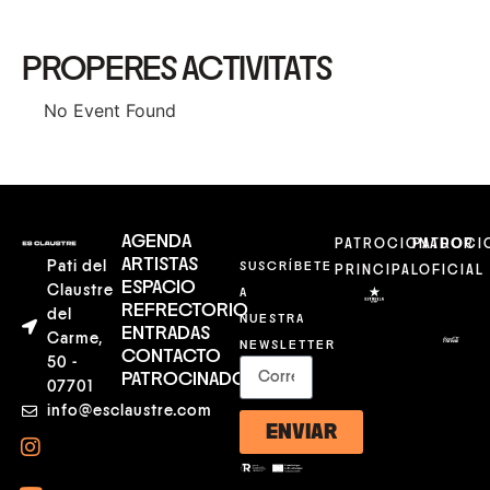
PROPERES ACTIVITATS
No Event Found
AGENDA
PATROCIONADOR
PATROCI
ARTISTAS
Pati del
SUSCRÍBETE
PRINCIPAL
OFICIAL
ESPACIO
Claustre
A
REFRECTORIO
del
NUESTRA
ENTRADAS
Carme,
NEWSLETTER
CONTACTO
50 -
PATROCINADORES
07701
info@esclaustre.com
ENVIAR