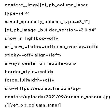
content__img»][et_pb_column_inner
type=»4_4″
saved_specialty_column_type=»3_4″]
[et_pb_image _builder_version=»3.0.64″
show_in_lightbox=»off»
url_new_window=»off» use_overlay=»off»
sticky=»off» align=»left»
always_center_on_mobile=»on»
border_style=»solid»
force_fullwidth=»off»
src=»https://esclaustre.com/wp-
content/uploads/2021/09/creacio_sonora-.jp
/][/et_pb_column_inner]