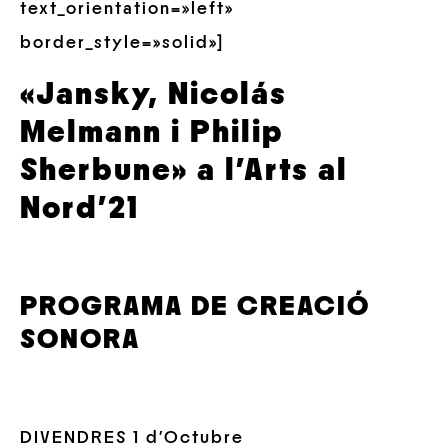
text_orientation=»left»
border_style=»solid»]
«Jansky, Nicolás
Melmann i Philip
Sherbune» a l’Arts al
Nord’21
PROGRAMA DE CREACIÓ
SONORA
DIVENDRES 1 d’Octubre