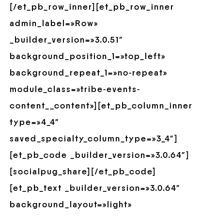
[/et_pb_row_inner][et_pb_row_inner
admin_label=»Row»
_builder_version=»3.0.51″
background_position_1=»top_left»
background_repeat_1=»no-repeat»
module_class=»tribe-events-
content__content»][et_pb_column_inner
type=»4_4″
saved_specialty_column_type=»3_4″]
[et_pb_code _builder_version=»3.0.64″]
[socialpug_share][/et_pb_code]
[et_pb_text _builder_version=»3.0.64″
background_layout=»light»