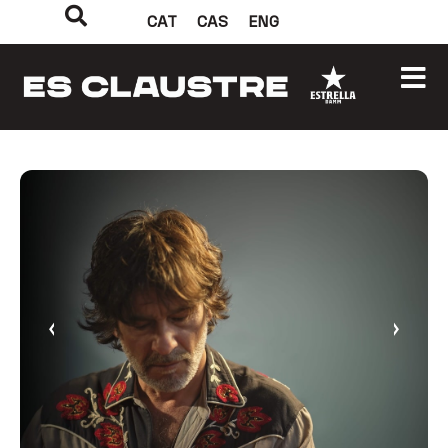
CAT
CAS
ENG
‹
›