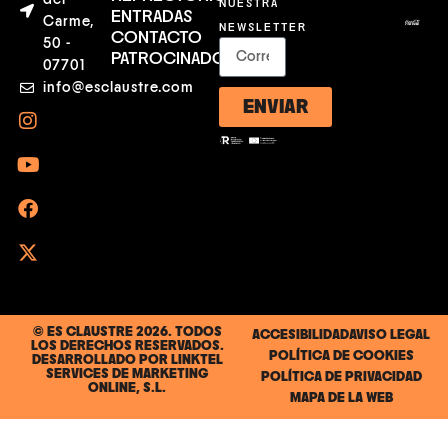
NUESTRA
ENTRADAS
Carme,
NEWSLETTER
CONTACTO
50 -
PATROCINADORES
07701
info@esclaustre.com
ENVIAR
© ES CLAUSTRE 2026. TODOS
ACCESIBILIDAD
AVISO LEGAL
LOS DERECHOS RESERVADOS.
POLÍTICA DE COOKIES
DESARROLLADO POR
LINKTEL
SERVICES DE MARKETING
POLÍTICA DE PRIVACIDAD
ONLINE, S.L.
MAPA DE LA WEB