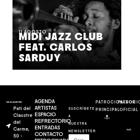
11
AGOSTO
MIDI JAZZ CLUB
FEAT. CARLOS
12
SARDUY
J
AGENDA
PATROCIONADOR
PATROCI
ARTISTAS
Pati del
SUSCRÍBETE
PRINCIPAL
OFICIAL
ESPACIO
Claustre
A
REFRECTORIO
del
NUESTRA
ENTRADAS
Carme,
NEWSLETTER
CONTACTO
50 -