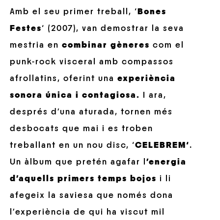
Amb el seu primer treball, ‘
Bones
Festes
‘ (2007), van demostrar la seva
mestria en
combinar gèneres
com el
punk-rock visceral amb compassos
afrollatins, oferint una
experiència
sonora única i contagiosa.
I ara,
després d’una aturada, tornen més
desbocats que mai i es troben
treballant en un nou disc, ‘
CELEBREM
‘
.
Un àlbum que pretén agafar l
’energia
d’aquells primers temps bojos
i li
afegeix la saviesa que només dona
l’experiència de qui ha viscut mil