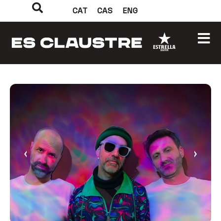
CAT
CAS
ENG
‹
›