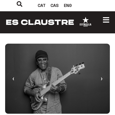
CAT
CAS
ENG
‹
›