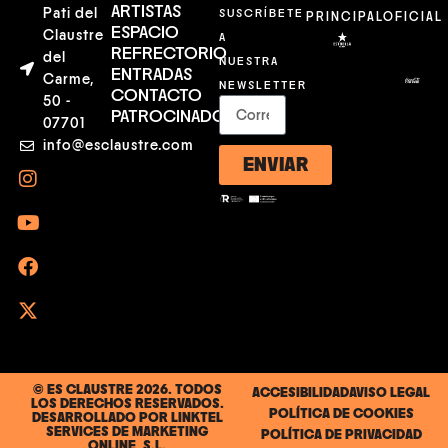
ARTISTAS
Pati del
SUSCRÍBETE
PRINCIPAL
OFICIAL
ESPACIO
Claustre
A
REFRECTORIO
del
NUESTRA
ENTRADAS
Carme,
NEWSLETTER
CONTACTO
50 -
PATROCINADORES
07701
info@esclaustre.com
ENVIAR
© ES CLAUSTRE 2026. TODOS
ACCESIBILIDAD
AVISO LEGAL
LOS DERECHOS RESERVADOS.
POLÍTICA DE COOKIES
DESARROLLADO POR
LINKTEL
SERVICES DE MARKETING
POLÍTICA DE PRIVACIDAD
ONLINE, S.L.