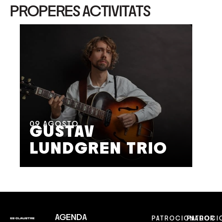
PROPERES ACTIVITATS
11
A
M
09
AGOSTO
GUSTAV
F
LUNDGREN TRIO
S
AGENDA
PATROCIONADOR
PATROCI