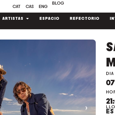
BLOG
CAT
CAS
ENG
ARTISTAS
ESPACIO
REFECTORIO
I
S
DIA
07
HO
21
›
LL
ES