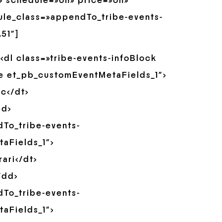
» schedule=»on» price=»on»
le_class=»appendTo_tribe-events-
.51″]
<dl class=»tribe-events-infoBlock
e et_pb_customEventMetaFields_1″>
oc</dt>
dd>
dTo_tribe-events-
aFields_1″>
ari</dt>
/dd>
dTo_tribe-events-
aFields_1″>