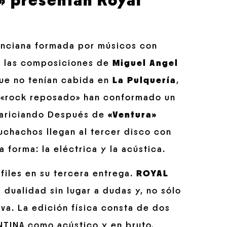
» presentan Royal
enciana formada por músicos con
 a las composiciones de
Miguel Angel
que no tenían cabida en
La Pulquería
,
e «rock reposado» han conformado un
cariciando Después de
«Ventura»
uchachos llegan al tercer disco con
 forma: la eléctrica y la acústica.
files en su tercera entrega.
ROYAL
dualidad sin lugar a dudas y, no sólo
va. La edición física consta de dos
NTINA como acústico y en bruto.