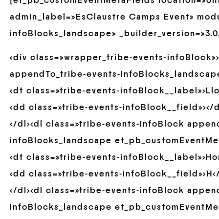
[et_pb_customEventMetaFields location=»on
admin_label=»EsClaustre Camps Event» modu
infoBlocks_landscape» _builder_version=»3.0
<div class=»wrapper_tribe-events-infoBlock»>
appendTo_tribe-events-infoBlocks_landscap
<dt class=»tribe-events-infoBlock__label»>Ll
<dd class=»tribe-events-infoBlock__field»></
</dl><dl class=»tribe-events-infoBlock appen
infoBlocks_landscape et_pb_customEventMet
<dt class=»tribe-events-infoBlock__label»>Hor
<dd class=»tribe-events-infoBlock__field»>H<
</dl><dl class=»tribe-events-infoBlock appen
infoBlocks_landscape et_pb_customEventMet