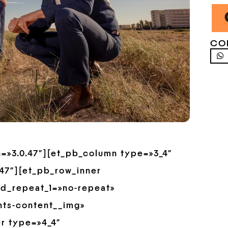
CO
on=»3.0.47″][et_pb_column type=»3_4″
.47″][et_pb_row_inner
nd_repeat_1=»no-repeat»
nts-content__img»
er type=»4_4″