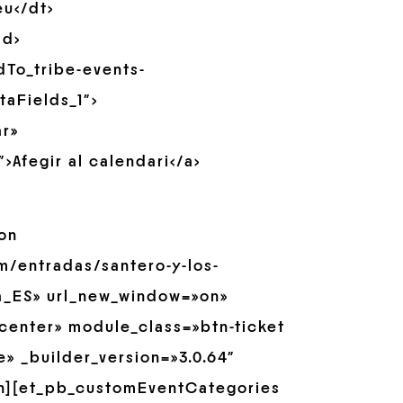
eu</dt>
dd>
dTo_tribe-events-
aFields_1″>
ar»
>Afegir al calendari</a>
on
m/entradas/santero-y-los-
a_ES» url_new_window=»on»
center» module_class=»btn-ticket
» _builder_version=»3.0.64″
n][et_pb_customEventCategories