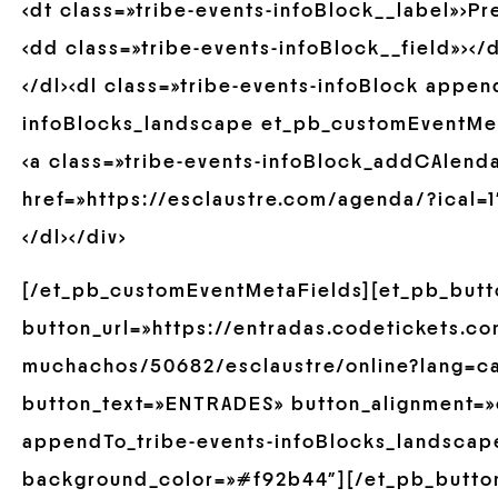
<dt class=»tribe-events-infoBlock__label»>Pr
<dd class=»tribe-events-infoBlock__field»></
</dl><dl class=»tribe-events-infoBlock appen
infoBlocks_landscape et_pb_customEventMet
<a class=»tribe-events-infoBlock_addCAlend
href=»https://esclaustre.com/agenda/?ical=1″
</dl></div>
[/et_pb_customEventMetaFields][et_pb_butt
button_url=»https://entradas.codetickets.co
muchachos/50682/esclaustre/online?lang=c
button_text=»ENTRADES» button_alignment=»
appendTo_tribe-events-infoBlocks_landscape
background_color=»#f92b44″][/et_pb_butto