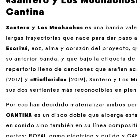
«Santero y Los Muchachos
Cantina
Santero y Los Muchachos
es una banda val
largas trayectorias que nace para dar paso
Escrivá
, voz, alma y corazón del proyecto, 
su anterior banda, y que bajo la etiqueta d
repertorio lleno de canciones que arañan a
(2017) y
«Rioflorido»
(2019), Santero y Los M
sus dos vertientes más reconocibles en plena
Por eso han decidido materializar ambos per
CANTINA
es un disco doble que alberga esta 
en sonido sino también en su línea compositi
partes; ROYAL como eléctrico y pulido y CA