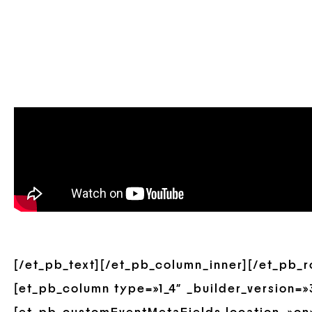
[/et_pb_text][/et_pb_column_inner][/et_pb_
[et_pb_column type=»1_4″ _builder_version=»3