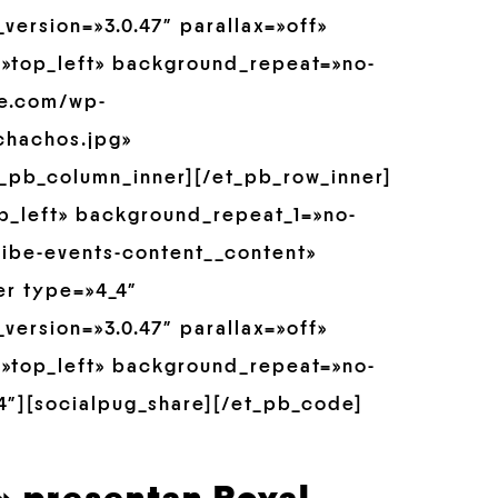
version=»3.0.47″ parallax=»off»
»top_left» background_repeat=»no-
re.com/wp-
chachos.jpg»
t_pb_column_inner][/et_pb_row_inner]
p_left» background_repeat_1=»no-
ibe-events-content__content»
er type=»4_4″
version=»3.0.47″ parallax=»off»
»top_left» background_repeat=»no-
4″][socialpug_share][/et_pb_code]