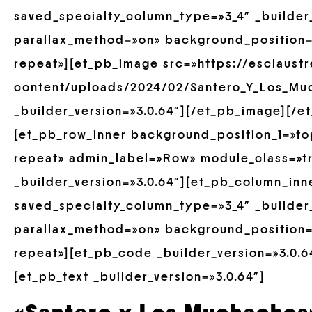
saved_specialty_column_type=»3_4″ _builder_
parallax_method=»on» background_position=
repeat»][et_pb_image src=»https://esclaust
content/uploads/2024/02/Santero_Y_Los_Mu
_builder_version=»3.0.64″][/et_pb_image][/e
[et_pb_row_inner background_position_1=»to
repeat» admin_label=»Row» module_class=»tr
_builder_version=»3.0.64″][et_pb_column_inn
saved_specialty_column_type=»3_4″ _builder_
parallax_method=»on» background_position=
repeat»][et_pb_code _builder_version=»3.0.6
[et_pb_text _builder_version=»3.0.64″]