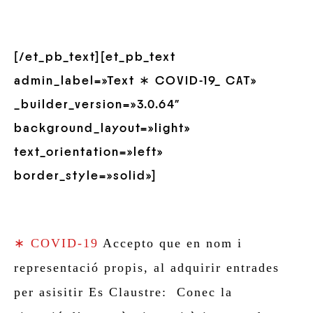
[/et_pb_text][et_pb_text
admin_label=»Text ∗ COVID-19_ CAT»
_builder_version=»3.0.64″
background_layout=»light»
text_orientation=»left»
border_style=»solid»]
∗ COVID-19
Accepto que en nom i
representació propis, al adquirir entrades
per asisitir Es Claustre: Conec la