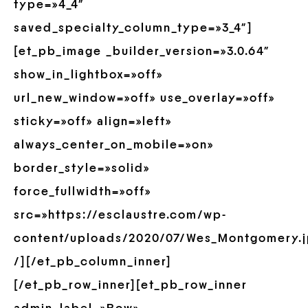
type=»4_4″
saved_specialty_column_type=»3_4″]
[et_pb_image _builder_version=»3.0.64″
show_in_lightbox=»off»
url_new_window=»off» use_overlay=»off»
sticky=»off» align=»left»
always_center_on_mobile=»on»
border_style=»solid»
force_fullwidth=»off»
src=»https://esclaustre.com/wp-
content/uploads/2020/07/Wes_Montgomery.j
/][/et_pb_column_inner]
[/et_pb_row_inner][et_pb_row_inner