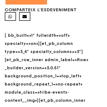
COMPARTEIX L'ESDEVENIMENT
[ bb_built=»1″ fullwidth=»off»
specialty=»on»][et_pb_column
type=»3_4″ specialty_columns=»3″]
[et_pb_row_inner admin_label=»Row»
_builder_version=»3.0.51″
background_position_1=»top_left»
background_repeat_1=»no-repeat»
module_class=»tribe-events-
content__img»][et_pb_column_inner