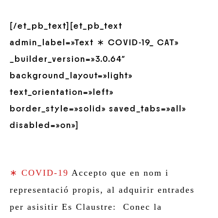
[/et_pb_text][et_pb_text
admin_label=»Text ∗ COVID-19_ CAT»
_builder_version=»3.0.64″
background_layout=»light»
text_orientation=»left»
border_style=»solid» saved_tabs=»all»
disabled=»on»]
∗ COVID-19
Accepto que en nom i
representació propis, al adquirir entrades
per asisitir Es Claustre: Conec la