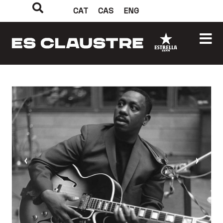
CAT
CAS
ENG
‹
›