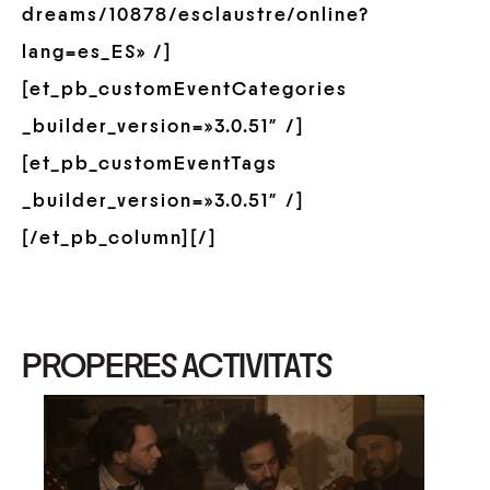
dreams/10878/esclaustre/online?
lang=es_ES» /]
[et_pb_customEventCategories
_builder_version=»3.0.51″ /]
[et_pb_customEventTags
_builder_version=»3.0.51″ /]
[/et_pb_column][/]
PROPERES ACTIVITATS