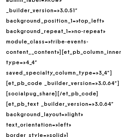
admin_label=»Row»
_builder_version=»3.0.51″
background_position_1=»top_left»
background_repeat_1=»no-repeat»
module_class=»tribe-events-
content__content»][et_pb_column_inner
type=»4_4″
saved_specialty_column_type=»3_4″]
[et_pb_code _builder_version=»3.0.64″]
[socialpug_share][/et_pb_code]
[et_pb_text _builder_version=»3.0.64″
background_layout=»light»
text_orientation=»left»
border_style=»solid»]