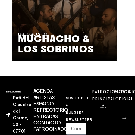
08
AGOSTO
09
MUCHACHO &
G
LOS SOBRINOS
L
AGENDA
PATROCIONADOR
PATROCI
ARTISTAS
Pati del
SUSCRÍBETE
PRINCIPAL
OFICIAL
ESPACIO
Claustre
A
REFRECTORIO
del
NUESTRA
ENTRADAS
Carme,
NEWSLETTER
CONTACTO
50 -
PATROCINADORES
07701