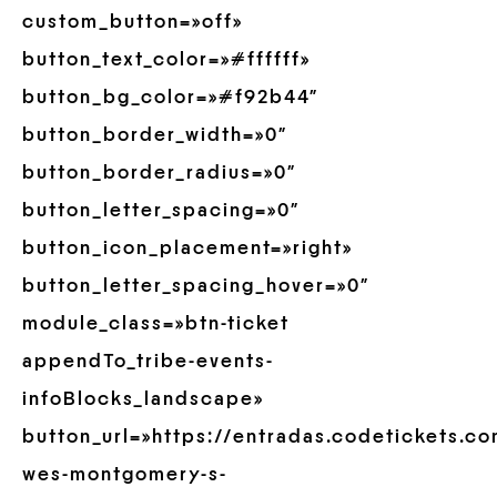
custom_button=»off»
button_text_color=»#ffffff»
button_bg_color=»#f92b44″
button_border_width=»0″
button_border_radius=»0″
button_letter_spacing=»0″
button_icon_placement=»right»
button_letter_spacing_hover=»0″
module_class=»btn-ticket
appendTo_tribe-events-
infoBlocks_landscape»
button_url=»https://entradas.codetickets.c
wes-montgomery-s-