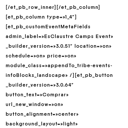
[/et_pb_row_inner][/et_pb_column]
[et_pb_column type=»1_4″]
[et_pb_customEventMetaFields
admin_label=»EsClaustre Camps Event»
_builder_version=»3.0.51″ location=»on»
schedule=»on» price=»on»
module_class=»appendTo_tribe-events-
infoBlocks_landscape» /][et_pb_button
_builder_version=»3.0.64″
button_text=»Comprar»
url_new_window=»on»
button_alignment=»center»
background_layout=»light»