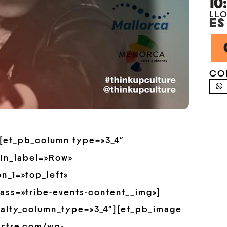
10
LL
ES
CO
»][et_pb_column type=»3_4″
min_label=»Row»
n_1=»top_left»
ass=»tribe-events-content__img»]
ialty_column_type=»3_4″][et_pb_image