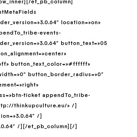
row_inner][/et_pb_column]
ntMetaFields
der_version=»3.0.64″ location=»on»
pendTo_tribe-events-
der_version=»3.0.64″ button_text=»05
ton_alignment=»center»
f» button_text_color=»#ffffff»
idth=»0″ button_border_radius=»0″
ement=»right»
ss=»btn-ticket appendTo_tribe-
tp://thinkupculture.eu/» /]
on=»3.0.64″ /]
0.64″ /][/et_pb_column][/]