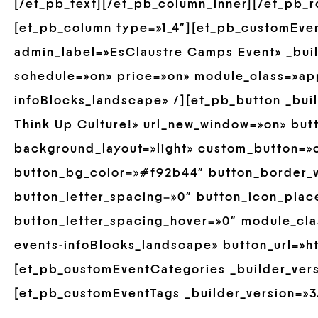
[/et_pb_text][/et_pb_column_inner][/et_pb_
[et_pb_column type=»1_4″][et_pb_customEve
admin_label=»EsClaustre Camps Event» _buil
schedule=»on» price=»on» module_class=»ap
infoBlocks_landscape» /][et_pb_button _buil
Think Up Culture!» url_new_window=»on» but
background_layout=»light» custom_button=»of
button_bg_color=»#f92b44″ button_border_w
button_letter_spacing=»0″ button_icon_plac
button_letter_spacing_hover=»0″ module_cla
events-infoBlocks_landscape» button_url=»ht
[et_pb_customEventCategories _builder_versi
[et_pb_customEventTags _builder_version=»3.