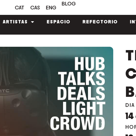
BLOG
CAT
CAS
ENG
ARTISTAS
ESPACIO
REFECTORIO
I
T
C
B
DIA
14
›
HO