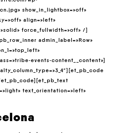
austre.com/wp-
cn.jpg» show_in_lightbox=»off»
y=»off» align=»left»
solid» force_fullwidth=»off» /]
_pb_row_inner admin_label=»Row»
n_1=»top_left»
ss=»tribe-events-content__content»]
ialty_column_type=»3_4″][et_pb_code
[/et_pb_code][et_pb_text
»light» text_orientation=»left»
celona