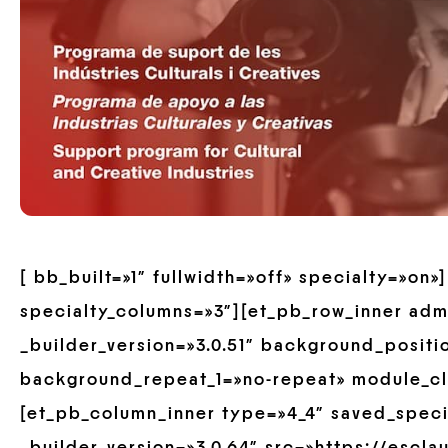
[ bb_built=»1″ fullwidth=»off» specialty=»on
specialty_columns=»3″][et_pb_row_inner ad
_builder_version=»3.0.51″ background_positio
background_repeat_1=»no-repeat» module_cl
[et_pb_column_inner type=»4_4″ saved_spec