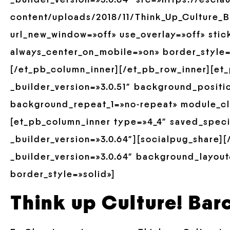
_builder_version=»3.0.64″ src=»https://escl
content/uploads/2018/11/Think_Up_Culture_B
url_new_window=»off» use_overlay=»off» stick
always_center_on_mobile=»on» border_style=»
[/et_pb_column_inner][/et_pb_row_inner][et
_builder_version=»3.0.51″ background_positio
background_repeat_1=»no-repeat» module_cla
[et_pb_column_inner type=»4_4″ saved_spec
_builder_version=»3.0.64″][socialpug_share]
_builder_version=»3.0.64″ background_layout=
border_style=»solid»]
Think up Culture! Bar