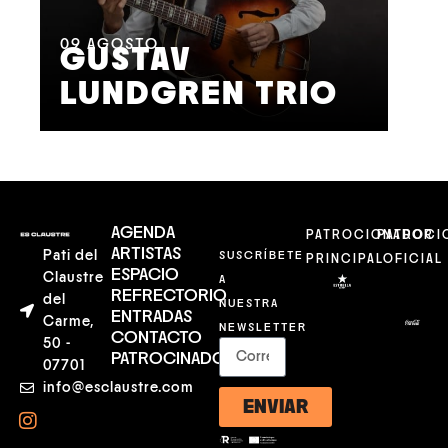
11
A
M
09
AGOSTO
GUSTAV
F
LUNDGREN TRIO
S
AGENDA
PATROCIONADOR
PATROCI
ARTISTAS
Pati del
SUSCRÍBETE
PRINCIPAL
OFICIAL
ESPACIO
Claustre
A
REFRECTORIO
del
NUESTRA
ENTRADAS
Carme,
NEWSLETTER
CONTACTO
50 -
PATROCINADORES
07701
info@esclaustre.com
ENVIAR