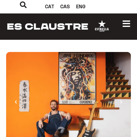
CAT
CAS
ENG
‹
›