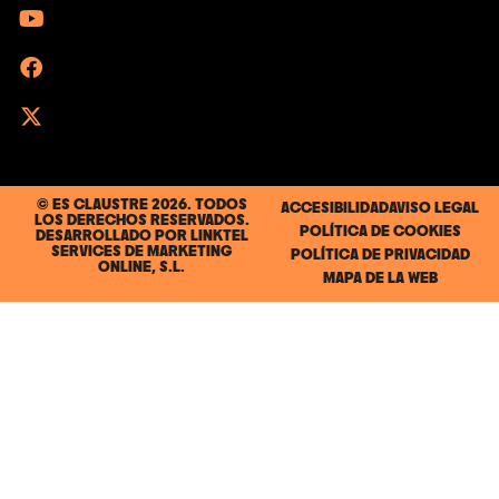
© ES CLAUSTRE 2026. TODOS
ACCESIBILIDAD
AVISO LEGAL
LOS DERECHOS RESERVADOS.
POLÍTICA DE COOKIES
DESARROLLADO POR
LINKTEL
SERVICES DE MARKETING
POLÍTICA DE PRIVACIDAD
ONLINE, S.L.
MAPA DE LA WEB