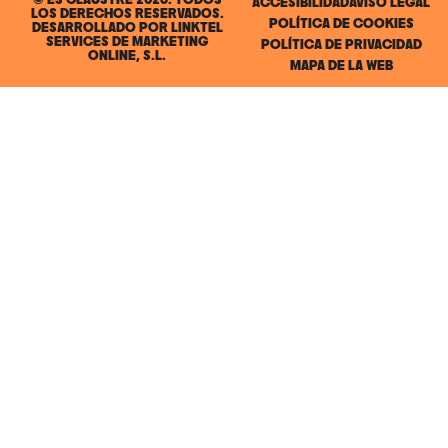
© ES CLAUSTRE 2026. TODOS
ACCESIBILIDAD
AVISO LEGAL
LOS DERECHOS RESERVADOS.
POLÍTICA DE COOKIES
DESARROLLADO POR
LINKTEL
SERVICES DE MARKETING
POLÍTICA DE PRIVACIDAD
ONLINE, S.L.
MAPA DE LA WEB