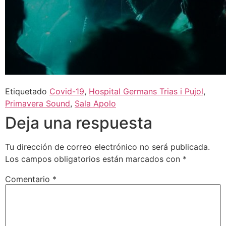
Etiquetado
Covid-19
,
Hospital Germans Trias i Pujol
,
Primavera Sound
,
Sala Apolo
Deja una respuesta
Tu dirección de correo electrónico no será publicada.
Los campos obligatorios están marcados con
*
Comentario
*