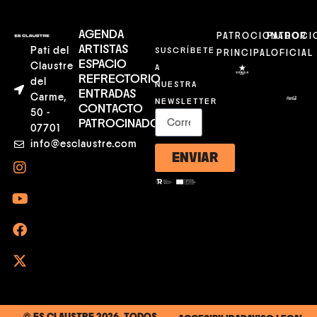
AGENDA
PATROCIONADOR
PATROCI
ARTISTAS
Pati del
SUSCRÍBETE
PRINCIPAL
OFICIAL
ESPACIO
Claustre
A
REFRECTORIO
del
NUESTRA
ENTRADAS
Carme,
NEWSLETTER
CONTACTO
50 -
PATROCINADORES
07701
info@esclaustre.com
ENVIAR