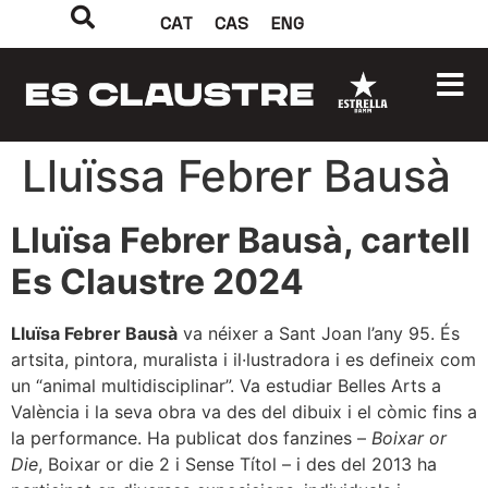
CAT
CAS
ENG
Lluïssa Febrer Bausà
Lluïsa Febrer Bausà, cartell
Es Claustre 2024
Lluïsa Febrer Bausà
va néixer a Sant Joan l’any 95. És
artsita, pintora, muralista i il·lustradora i es defineix com
un “animal multidisciplinar”. Va estudiar Belles Arts a
València i la seva obra va des del dibuix i el còmic fins a
la performance. Ha publicat dos fanzines –
Boixar or
Die
, Boixar or die 2 i Sense Títol – i des del 2013 ha