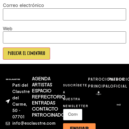
Correo electrónico
Web
AGENDA
PATROCIONADOR
PATROCI
ARTISTAS
Pati del
SUSCRÍBETE
PRINCIPAL
OFICIAL
ESPACIO
Claustre
A
REFRECTORIO
del
NUESTRA
ENTRADAS
Carme,
NEWSLETTER
CONTACTO
50 -
PATROCINADORES
07701
info@esclaustre.com
ENVIAR