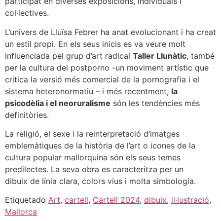
participat en diverses exposicions, individuals i
col·lectives.
L’univers de Lluïsa Febrer ha anat evolucionant i ha creat
un estil propi. En els seus inicis es va veure molt
influenciada pel grup d’art radical
Taller Llunàtic
, també
per la cultura del postporno -un moviment artístic que
critica la versió més comercial de la pornografia i el
sistema heteronormatiu – i més recentment,
la
psicodèlia i el neoruralisme
són les tendències més
definitòries.
La religió, el sexe i la reinterpretació d’imatges
emblemàtiques de la història de l’art o icones de la
cultura popular mallorquina són els seus temes
predilectes. La seva obra es caracteritza per un
dibuix de línia clara, colors vius i molta simbologia.
Etiquetado
Art
,
cartell
,
Cartell 2024
,
dibuix
,
il·lustració
,
Mallorca