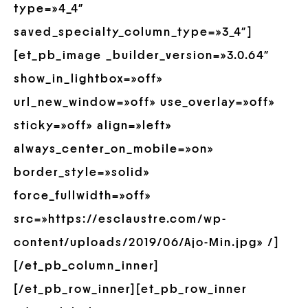
type=»4_4″
saved_specialty_column_type=»3_4″]
[et_pb_image _builder_version=»3.0.64″
show_in_lightbox=»off»
url_new_window=»off» use_overlay=»off»
sticky=»off» align=»left»
always_center_on_mobile=»on»
border_style=»solid»
force_fullwidth=»off»
src=»https://esclaustre.com/wp-
content/uploads/2019/06/Ajo-Min.jpg» /]
[/et_pb_column_inner]
[/et_pb_row_inner][et_pb_row_inner