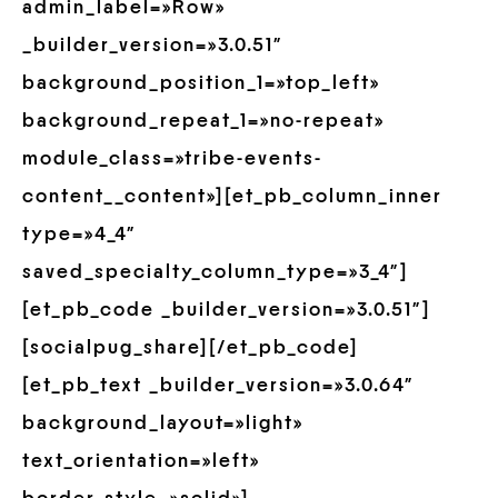
admin_label=»Row»
_builder_version=»3.0.51″
background_position_1=»top_left»
background_repeat_1=»no-repeat»
module_class=»tribe-events-
content__content»][et_pb_column_inner
type=»4_4″
saved_specialty_column_type=»3_4″]
[et_pb_code _builder_version=»3.0.51″]
[socialpug_share][/et_pb_code]
[et_pb_text _builder_version=»3.0.64″
background_layout=»light»
text_orientation=»left»