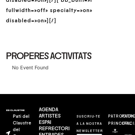
disabled=»on»][/][ bb_built=»1″
fullwidth=»off» specialty=»on»
disabled=»on»][/]
PROPERES ACTIVITATS
No Event Found
AGENDA
ARTISTES
Pati del
SUSCRIU-TE
PATROCION
PATR
ESPAI
Claustre
A LA NOSTRA
PRINCIPAL
OFICI
REFRECTORI
del
NEWSLETTER