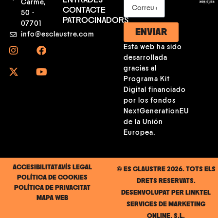
ENTRADES
Carme,
CONTACTE
50 -
PATROCINADORS
07701
ENVIAR
info@esclaustre.com
Esta web ha sido
desarrollada
gracias al
Programa Kit
Digital financiado
por los fondos
NextGenerationEU
de la Unión
Europea.
ACCESIBILITAT
AVÍS LEGAL
© ES CLAUSTRE 2026. TOTS ELS
POLÍTICA DE COOKIES
DRETS RESERVATS.
POLÍTICA DE PRIVACITAT
DESENVOLUPAT PER
LINKTEL
MAPA WEB
SERVICES DE MARKETING
ONLINE, S.L.