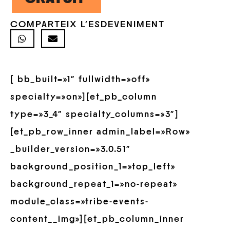
COMPARTEIX L'ESDEVENIMENT
[ bb_built=»1″ fullwidth=»off»
specialty=»on»][et_pb_column
type=»3_4″ specialty_columns=»3″]
[et_pb_row_inner admin_label=»Row»
_builder_version=»3.0.51″
background_position_1=»top_left»
background_repeat_1=»no-repeat»
module_class=»tribe-events-
content__img»][et_pb_column_inner