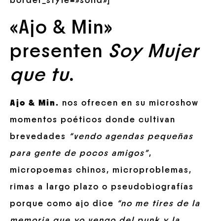
border_style=»solid»]
«Ajo & Min»
presenten
Soy Mujer
que tu
.
Ajo & Min.
nos ofrecen en su microshow
momentos poéticos donde cultivan
brevedades
“vendo agendas pequeñas
para gente de pocos amigos”
,
micropoemas chinos, microproblemas,
rimas a largo plazo o pseudobiografías
porque como ajo dice
“no me tires de la
memoria que yo vengo del punk y la