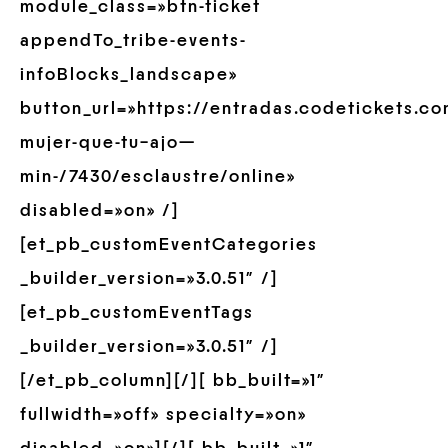
module_class=»btn-ticket
appendTo_tribe-events-
infoBlocks_landscape»
button_url=»https://entradas.codetickets.c
mujer-que-tu–ajo—
min-/7430/esclaustre/online»
disabled=»on» /]
[et_pb_customEventCategories
_builder_version=»3.0.51″ /]
[et_pb_customEventTags
_builder_version=»3.0.51″ /]
[/et_pb_column][/][ bb_built=»1″
fullwidth=»off» specialty=»on»