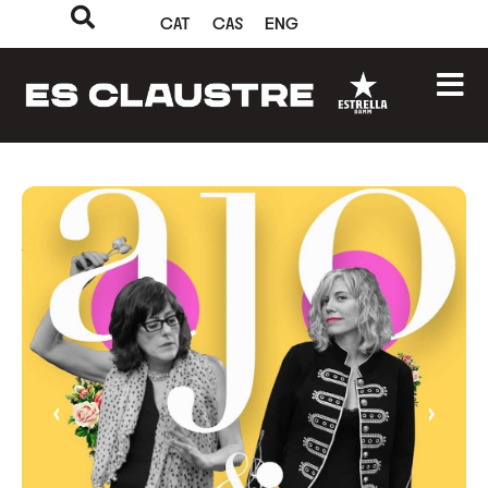
CAT
CAS
ENG
‹
›